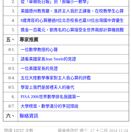
2.
從「華爾街日報」到「部編小一數學」
3.
美國德州教育廳，准許主人翁於正課後，在校教學生心算
4.
8歲育臣的心算勝過8位北京校長也贏10位台灣國中資優生
5.
獎金一百萬元，劉育名的心算接受全世界兩部計算機挑戰
五、
專家推薦
※
1.
一位數學教授的心聲
2.
請看美國家長Jean Steele的見證
※
3.
一位美國家長的見證
※
4.
五位大陸數學專家對主人翁心算的評鑑
※
5.
學習上我們是居禮夫人的後代
6.
PISA 2006世界數學排名我國第一
※
7.
大學榜首，數學滿分的李冠璋說
六、
聯絡資訊
閱讀
13717
次數
最後修改於 週三, 17 十二月 2014 11:24