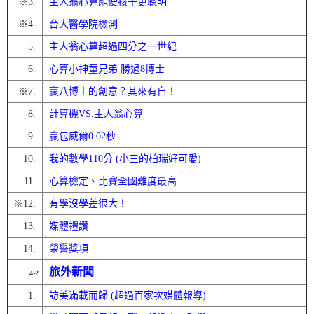
※
3.
主人翁心算能使孩子更聰明
※
4.
台大醫學院檢測
5.
主人翁心算超過四分之一世紀
6.
心算小神童兄弟 勝過8博士
※
7.
贏八博士的創意？其來有自！
8.
計算機VS.主人翁心算
9.
贏包威爾0.02秒
10.
我的數學110分 (小三的柏瑞好可愛)
11.
心算檢定、比賽全國難度最高
※
12.
有學沒學差很大！
13.
媒體禮讚
14.
榮譽獎項
旅外新聞
4-2
1.
訪美滿載而歸 (超過百家次媒體報導)