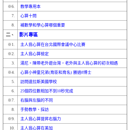
※
6.
教學專用本
7.
心算十問
8.
補數學和學心算哪個重要
二
影片專區
、
※
1.
主人翁心算在台北國際會議中心比賽
※
2.
主人翁心算檢定
3.
湯尼。陳帶老外遊台灣，老外與主人翁心算的初次相遇
※
4.
心算小神童兄弟(育臣和育名) 勝過8博士
5.
訪問達拉斯美國學校
6.
25個四位數相加不到10秒完成
※
7.
右腦與左腦的不同
8.
手勢教學、採訪
※
9.
主人翁心算提昇右腦力
10.
主人翁心算在美加