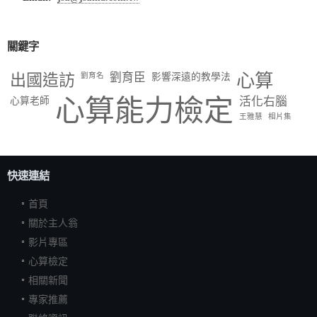
關鍵字
出國造訪
劉育臣
心算
劉育名
影響深遠的教學法
心算能力檢定
活化右腦
心算老師
王雅慧
相片集
快速連結
首頁
關於主人翁
影片專區
心算檢定
相關新聞
專家推薦