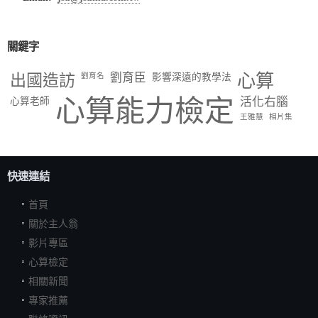
關鍵字
出國造訪
劉育臣
心算
劉育名
影響深遠的教學法
心算能力檢定
活化右腦
心算老師
王雅慧
相片集
快速連結
首頁
關於主人翁
影片專區
心算檢定
相關新聞
專家推薦