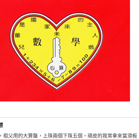
慧
，祖父用的大算盤，上珠兩個下珠五個，頑皮的我常拿來當滑板