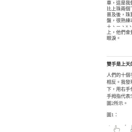
車，這是我
比上珠兩個
普及後，珠
盤，很熟練
＋、－、×
上，他們會
眼淚。
雙手是上天
人們的十個
相反。我發
下，用右手
手拇指代表5
圖2所示。
圖1：