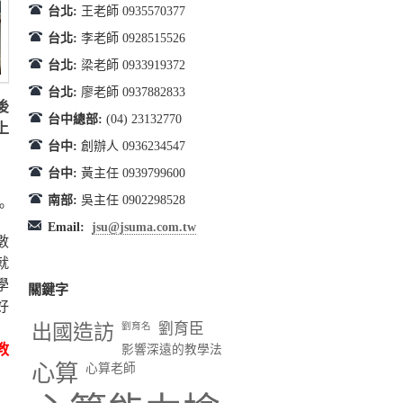
台北:
王老師 0935570377
台北:
李老師 0928515526
台北:
梁老師 0933919372
台北:
廖老師 0937882833
後
台中總部:
(04) 23132770
上
台中:
創辦人 0936234547
台中:
黃主任 0939799600
南部:
吳主任 0902298528
。
Email:
jsu@jsuma.com.tw
數
就
學
關鍵字
好
出國造訪
劉育臣
劉育名
教
影響深遠的教學法
心算
心算老師