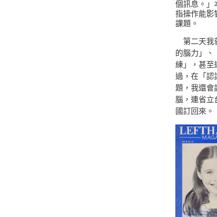
個訊息。」
指操作能影
課題。
第二天我就
的腦力」、
練」，甚至
過，在「認
題，我還會
腦，連省立台中
國訂回來。