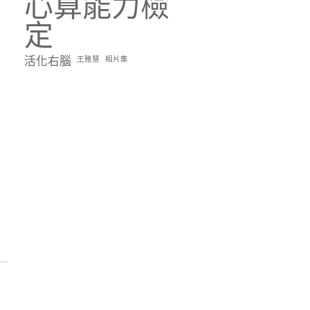
心算能力檢
定
活化右腦
王雅慧
相片集