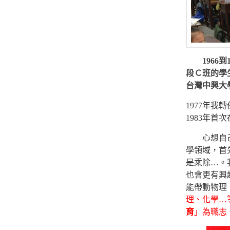
1966到
段Ｃ班的學
台灣中興大
1977年
1983年
心想自己當
學領域，首
是乘除…。
也會更有興
能帶動物理
理、化學…
育
」為職志