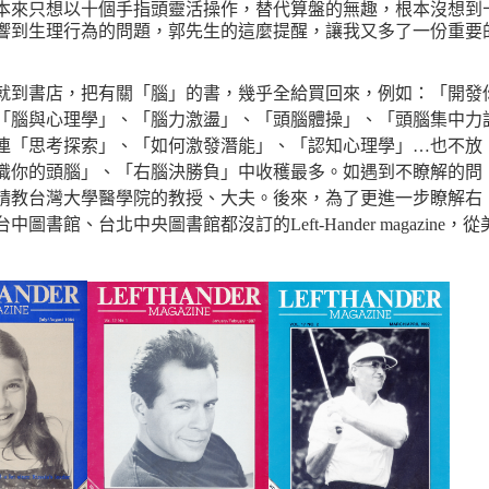
本來只想以十個手指頭靈活操作，替代算盤的無趣，根本沒想到
響到生理行為的問題，郭先生的這麼提醒，讓我又多了一份重要
到書店，把有關「腦」的書，幾乎全給買回來，例如：「開發
「腦與心理學」、「腦力激盪」、「頭腦體操」、「頭腦集中力
連「思考探索」、「如何激發潛能」、「認知心理學」…也不放
識你的頭腦」、「右腦決勝負」中收穫最多。如遇到不瞭解的問
請教台灣大學醫學院的教授、大夫。後來，為了更進一步瞭解右
圖書館、台北中央圖書館都沒訂的Left-Hander magazine，從