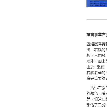
讀書事業右
曾經獲得諾貝
出「右腦的
板，人們發
功能，加上
由於1.遺傳
右腦發達的
腦是重要課
活化右腦的
的顏色、看
等，但這些
乎佔了三分