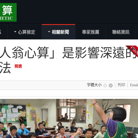
區
心算檢定
相關新聞
專家推薦
聯絡資訊
人翁心算」是影響深遠的
學法
精選
字體大小
列印
Emai