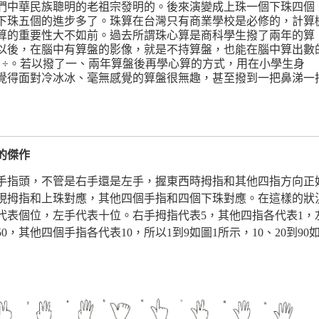
們中華民族聰明的老祖宗發明的。後來演變成上珠一個下珠四個
下珠五個的進步多了。珠算在台灣只有商業學校是必修的，計算
算的重要性大不如前。過去所謂珠心算是商科學生撥了兩年的算
以後，在腦中有算盤的影像，就是不持算盤，也能在腦中算出數
、÷。若以撥了一、兩年算盤後再學心算的方式，用在小學生身
覺得面對冷冰冰、毫無感覺的算盤很無趣，甚至撥到一把鼻涕一
的傑作
手指頭，不管是右手還是左手，握東西時拇指和其他四指方向正
現拇指和上珠對應，其他四個手指和四個下珠對應。在這樣的狀
代表個位，左手代表十位。右手拇指代表5，其他四指各代表1，
0，其他四個手指各代表10，所以1到9如圖1所示，10、20到90