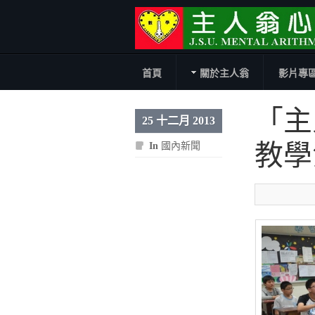
首頁
關於主人翁
影片專
「主
25 十二月 2013
教
In
國內新聞