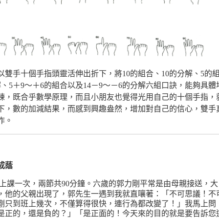
雙手十個手指頭靈活伸出折下，將10的組合、10的分解、5的
、5＋9～＋6的組合以及14－9～－6的分解六組口訣，能夠具體
練，既合乎數學原理，而且小朋友也覺得光用自己的十個手指，
以下，數的加減結果，而感到興趣盎然，增加對自己的信心，雙手
作。
成蔭
上課一次，兩節共90分鐘。六歲的郭力剛平常是由母親接送，大
，他的父親出現了，郭先生一遇到我就直嚷著：「不可思議！不
剛只到班上幾次，不僅算得很快，連行為都改變了！」我馬上問
是正的，還是負的？」「是正面的！今天來的目的就是要告訴您