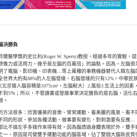
腦決勝負
爾醫學獎的史比利(Roger W. Sperry)教授，經過多年的實驗，提
想像力或活用力，幾乎是左腦的百萬倍」的論點。因為，左腦很
明了電腦、影印機、印表機…等上萬種的事務機器替代人類左腦
全世界大約有88%的人左腦發達，右腦發達的只有12%。中華民
（北京猿人腦容積是1075cm³，左腦較大）2.風俗3.生活上的因素
不到5％；所以，不管讀書或發展事業決定勝負的是右腦，活化
題。
方法很多：欣賞優美的音樂、常常運動、看美麗的風景、看不
不同的形狀、參加各種活動、做事要有變化、對刺激要有反應…
都比不過左手多操作來得有效。因為腦透過身體表現於外，雙手
之一，原因是司營雙手運動功能的腦區域，佔了整個大腦新皮質