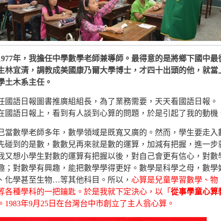
1977年，我擔任中學數學老師兼導師。最得意的是將鄉下國中最
生林宜清，調教成美國康乃爾大學博士，才四十出頭的他，就當
學土木系主任。
我轉任國語日報圖書推廣組組長，為了業務需要，天天看國語日報。
首次在國語日報上，看到有人談到心算的問題，於是引起了我的動機
數學老師多年，數學領域是既寬又廣的。然而，學生要走入
先碰到的是數，數數兒再來就是數的運算，加減有把握，進一步
我又想小學生對數的運算有把握以後，對自己會更有信心，對數
趣；對數學有興趣，能把數學學得更好。數學是科學之母，數學
、化學甚至生物…等其他科目。所以，
心算是兒童學習數學、物
等各種學科的一把鑰匙。於是我就下定決心，以「
從事學童心算
。1983年9月25日在台灣台中市創立了主人翁心算。