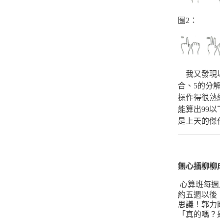
圖2：
我又發現以
合、5的分解
操作得很熟
能算出99
是上天的傑
無心插柳柳
心算班每週
約五週以後
思議！郭力
「真的嗎？