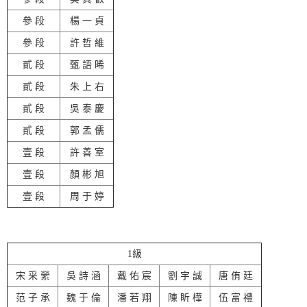
參 段
楊 一 貞
參 段
許 哲 維
貳 段
甄 語 晞
貳 段
朱 上 右
貳 段
吳 泰 慶
貳 段
郭 孟 儒
壹 段
許 善 室
壹 段
顏 彬 旭
壹 段
周 于 婷
1級
宋 采 縈
吳 詩 涵
戴 佑 宸
劉 宇 誠
唐 侑 廷
范 子 承
魏 于 倫
潘 若 翔
陳 盺 樺
伍 富 禮