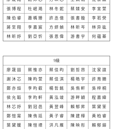
張 博 程
杜 岷 澔
林 冬 妮
蔡 媃 安
李 宣 萱
陳 伯 睿
蕭 楀 臻
許 丞 億
張 書 嫙
李 若 熒
蔣 至 翔
李 嘉 宸
方 妍 媜
林 昕 岑
林 异 谹
林 昕 妤
劉 亞 忻
張 恩 偉
游 書 宇
何 蘊 蓁
9級
廖 晟 喆
蔡 惟 亦
蔡 佳 昀
劉 哲 昂
沈 家 誼
謝 沐 芯
陳 昀 萱
蔡 佳 淇
楊 皓 宇
許 育 姍
鄭 亦 烜
李 昀 叡
楊 哲 銘
吳 侑 軒
吳 梓 桐
侯 允 韜
李 昀 軒
黃 泓 竣
游 畔 穎
程 嘉 緯
林 芯 妤
劉 冠 邑
黃 翌 峰
賴 郁 昇
葉 黛 筌
鄭 愷 甯
陳 侑 廷
黃 子 睿
陳 建 樺
黃 柏 睿
葉 黛 媛
陳 愷 瑮
洪 凡 雁
陳 映 彤
賴 郁 鎔