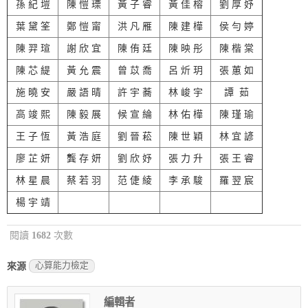
孫 紀 塏
陳 愷 瑮
黃 子 睿
黃 佳 榕
劉 厚 妤
葉 黛 筌
鄭 愷 甯
洪 凡 雁
陳 建 樺
侯 勻 婷
陳 羿 瑄
謝 欣 宜
陳 侑 廷
陳 映 彤
陳 楷 棠
陳 芯 緹
黃 允 震
曾 苡 喬
呂 炘 玥
張 蕙 如
施 曉 安
嚴 語 晴
許 宇 蕎
林 峻 宇
譚 茹
高 竣 熙
陳 毅 展
候 宣 綸
林 佑 樺
陳 瑾 瑜
王 子 恆
黃 浩 庭
劉 晉 菘
陳 世 穎
林 宜 諺
廖 芷 妍
龔 存 妍
劉 欣 妤
張 力 升
張 王 睿
林 星 晨
蔡 若 羽
范 倢 綾
李 承 駿
羅 翌 宸
楊 宇 靖
閱讀
1682
次數
心算能力檢定
來源
編輯者