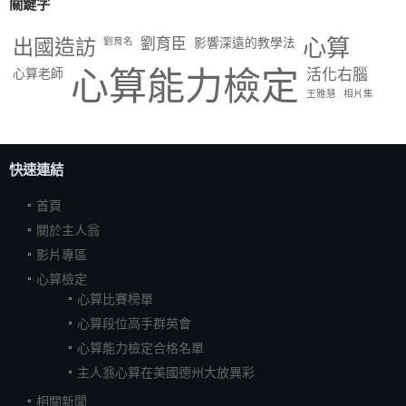
關鍵字
出國造訪
劉育臣
心算
劉育名
影響深遠的教學法
心算能力檢定
活化右腦
心算老師
王雅慧
相片集
快速連結
首頁
關於主人翁
影片專區
心算檢定
心算比賽榜單
心算段位高手群英會
心算能力檢定合格名單
主人翁心算在美國德州大放異彩
相關新聞