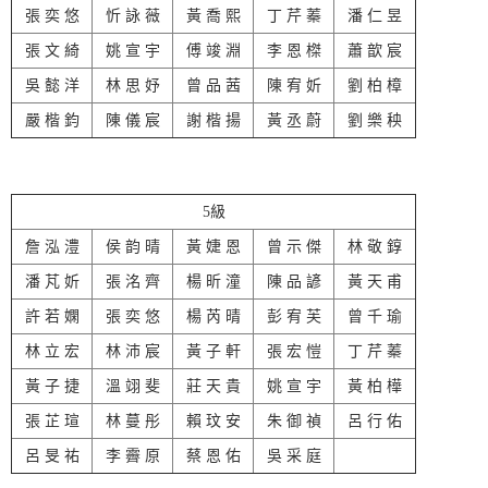
張 奕 悠
忻 詠 薇
黃 喬 熙
丁 芹 蓁
潘 仁 昱
張 文 綺
姚 宣 宇
傅 竣 淵
李 恩 榤
蕭 歆 宸
吳 懿 洋
林 思 妤
曾 品 茜
陳 宥 妡
劉 柏 樟
嚴 楷 鈞
陳 儀 宸
謝 楷 揚
黃 丞 蔚
劉 樂 秧
5級
詹 泓 澧
侯 韵 晴
黃 婕 恩
曾 示 傑
林 敬 錞
潘 芃 妡
張 洺 齊
楊 昕 潼
陳 品 諺
黃 天 甫
許 若 嫻
張 奕 悠
楊 芮 晴
彭 宥 芙
曾 千 瑜
林 立 宏
林 沛 宸
黃 子 軒
張 宏 愷
丁 芹 蓁
黃 子 捷
溫 翊 斐
莊 天 貴
姚 宣 宇
黃 柏 樺
張 芷 瑄
林 蔓 彤
賴 玟 安
朱 御 禎
呂 行 佑
呂 旻 祐
李 霽 原
蔡 恩 佑
吳 采 庭