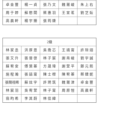
卓 金 豐
楊 一 貞
張 乃 文
魏 莆 峻
朱 上 右
周 于 婷
蘇 愍 閎
蔡 惠 羽
王 宣 茗
劉 芝 妘
高 晨 軒
楊 宇 臻
張 筠 婕
2級
林 家 丞
洪 厚 恩
吳 喬 芯
王 靖 甯
許 琮 翊
張 又 升
張 晉 啓
林 子 宸
謝 帛 峻
劉 宇 誠
蘇 宥 安
傅 葉 蓁
方 晟 瑋
謝 萱 平
鄭 元 熙
施 程 瀚
張 喆 甯
陳 士 榤
陳 宥 蓁
蔡 婕 妮
張簡祤希
蘇 炫 宇
許 琇 筑
魏 莆 津
卓 金 豐
林 宸 羽
吳 宥 萱
林 子 甯
周 原 愷
高 晨 軒
翁 昀 希
李 其 蔚
林 佳 緯