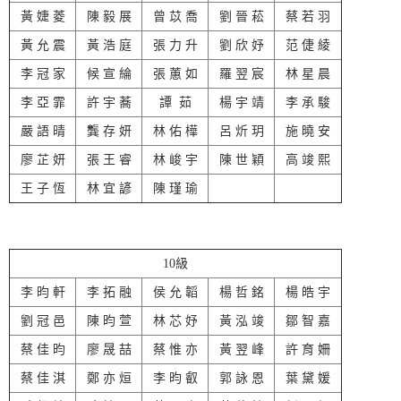
黃 婕 菱
陳 毅 展
曾 苡 喬
劉 晉 菘
蔡 若 羽
黃 允 震
黃 浩 庭
張 力 升
劉 欣 妤
范 倢 綾
李 冠 家
候 宣 綸
張 蕙 如
羅 翌 宸
林 星 晨
李 亞 霏
許 宇 蕎
譚 茹
楊 宇 靖
李 承 駿
嚴 語 晴
龔 存 妍
林 佑 樺
呂 炘 玥
施 曉 安
廖 芷 妍
張 王 睿
林 峻 宇
陳 世 穎
高 竣 熙
王 子 恆
林 宜 諺
陳 瑾 瑜
10級
李 昀 軒
李 拓 融
侯 允 韜
楊 哲 銘
楊 皓 宇
劉 冠 邑
陳 昀 萱
林 芯 妤
黃 泓 竣
鄒 智 嘉
蔡 佳 昀
廖 晟 喆
蔡 惟 亦
黃 翌 峰
許 育 姍
蔡 佳 淇
鄭 亦 烜
李 昀 叡
郭 詠 恩
葉 黛 媛