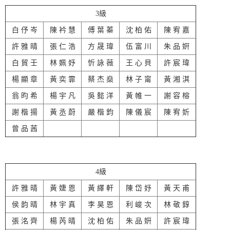
3級
白 伃 岑
陳 衿 慧
傅 葉 蓁
沈 柏 佑
陳 宥 嘉
許 雅 晴
張 仁 浩
方 晟 瑋
伍 富 川
朱 品 姸
白 貿 壬
林 姵 妤
忻 詠 薇
王 心 貝
許 宸 瑋
楊 顯 章
黃 奕 霏
蔡 杰 燊
林 子 甯
黃 湘 淇
翁 昀 希
楊 宇 凡
吳 懿 洋
黃 帷 一
謝 容 榕
謝 楷 揚
黃 丞 蔚
嚴 楷 鈞
陳 儀 宸
陳 宥 妡
曾 品 茜
4級
許 雅 晴
黃 婕 恩
黃 繹 軒
陳 岱 妤
黃 天 甫
侯 韵 晴
林 宇 真
李 昊 恩
利 峻 次
林 敬 錞
張 洺 齊
楊 芮 晴
沈 柏 佑
朱 品 姸
許 宸 瑋