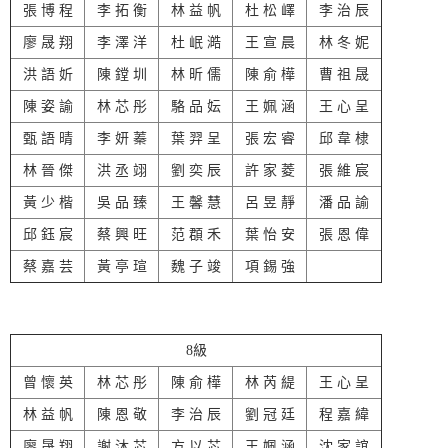
張 博 程
李 拓 衡
林 益 帆
杜 松 嶧
李 治 辰
廖 晟 翔
李 澤 洋
杜 岷 澔
王 宣 晨
林 冬 妮
洪 語 妡
陳 鏜 圳
林 昕 儒
陳 俞 樺
曹 祖 晟
陳 姿 諭
林 芯 彤
駱 品 妘
王 姵 涵
王 心 呈
甄 語 晴
李 妍 蓁
葉 羿 呈
張 宏 睿
邱 韋 棣
林 晉 傑
洪 丞 翊
劉 奕 辰
許 家 菱
張 維 宸
黃 少 楷
吳 品 臻
王 馨 慧
呂 昱 靜
潘 品 諭
邱 鈺 宸
蔡 興 旺
范 頵 禾
葉 怡 安
張 恩 偉
蔡 嘉 芸
黃 亭 瑄
魏 子 竣
項 錫 強
8級
曾 懷 英
林 芯 彤
陳 俞 樺
林 芮 緹
王 心 呈
林 益 帆
陳 恩 敬
李 治 辰
劉 冠 廷
程 嘉 緯
廖 晟 翔
謝 沐 芯
方 以 芯
王 姵 涵
沈 家 誼