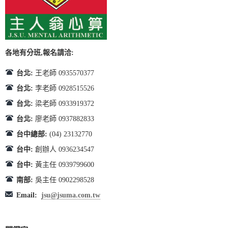
各地有分班,報名請洽:
台北:
王老師 0935570377
台北:
李老師 0928515526
台北:
梁老師 0933919372
台北:
廖老師 0937882833
台中總部:
(04) 23132770
台中:
創辦人 0936234547
台中:
黃主任 0939799600
南部:
吳主任 0902298528
Email:
jsu@jsuma.com.tw