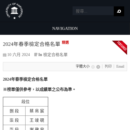
NAVIGATION
精選
2024年春季檢定合格名單
10 六月 2024
In
檢定合格名單
字體大小
列印
Email
2024年春季檢定合格名單
※榜單僅供參考，以成績單之公布為準。
段位
捌 段
蔡 帛 宸
柒 段
王 竣 硯
柒 段
謝 璥 安