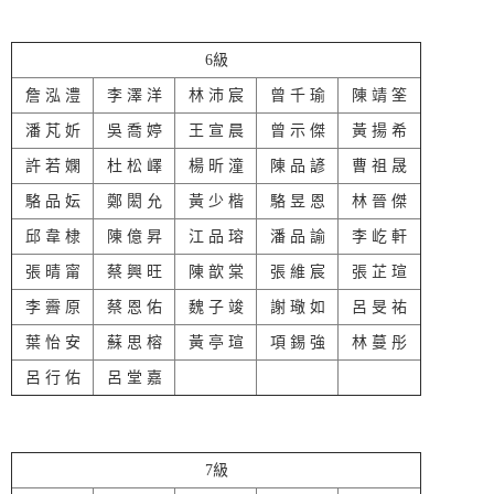
6級
詹 泓 澧
李 澤 洋
林 沛 宸
曾 千 瑜
陳 靖 筌
潘 芃 妡
吳 喬 婷
王 宣 晨
曾 示 傑
黃 揚 希
許 若 嫻
杜 松 嶧
楊 昕 潼
陳 品 諺
曹 祖 晟
駱 品 妘
鄭 閎 允
黃 少 楷
駱 昱 恩
林 晉 傑
邱 韋 棣
陳 億 昇
江 品 瑢
潘 品 諭
李 屹 軒
張 晴 甯
蔡 興 旺
陳 歆 棠
張 維 宸
張 芷 瑄
李 霽 原
蔡 恩 佑
魏 子 竣
謝 璥 如
呂 旻 祐
葉 怡 安
蘇 思 榕
黃 亭 瑄
項 錫 強
林 蔓 彤
呂 行 佑
呂 堂 嘉
7級