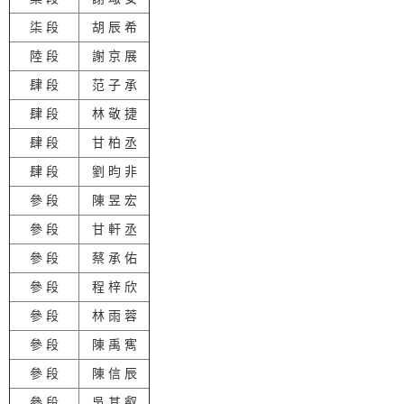
柒 段
胡 辰 希
陸 段
謝 京 展
肆 段
范 子 承
肆 段
林 敬 捷
肆 段
甘 柏 丞
肆 段
劉 昀 非
參 段
陳 昱 宏
參 段
甘 軒 丞
參 段
蔡 承 佑
參 段
程 梓 欣
參 段
林 雨 蓉
參 段
陳 禹 寯
參 段
陳 信 辰
參 段
吳 其 叡