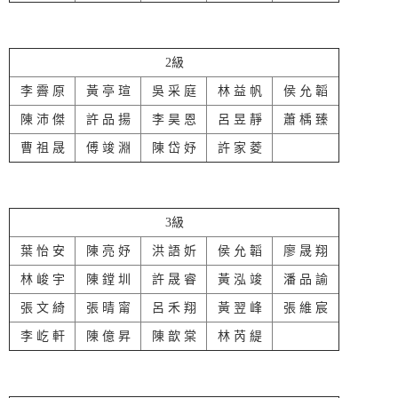
2級
李 霽 原
黃 亭 瑄
吳 采 庭
林 益 帆
侯 允 韜
陳 沛 傑
許 品 揚
李 昊 恩
呂 昱 靜
蕭 楀 臻
曹 祖 晟
傅 竣 淵
陳 岱 妤
許 家 菱
3級
葉 怡 安
陳 亮 妤
洪 語 妡
侯 允 韜
廖 晟 翔
林 峻 宇
陳 鏜 圳
許 晟 睿
黃 泓 竣
潘 品 諭
張 文 綺
張 晴 甯
呂 禾 翔
黃 翌 峰
張 維 宸
李 屹 軒
陳 億 昇
陳 歆 棠
林 芮 緹