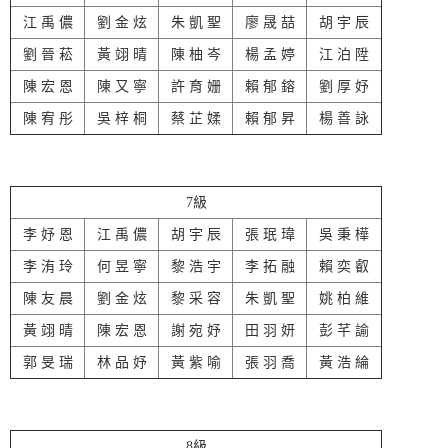
江 禹 儂
劉 金 炫
朱 凱 聖
廖 晟 喆
胡 宇 辰
劉 晉 菘
黃 翊 晴
陳 柚 岑
楊 孟 婷
江 泊 陞
陳 宏 恩
陳 又 寧
許 育 姗
賴 郁 鎔
劉 厚 妤
陳 宥 彤
吳 梓 桐
蔡 芷 媃
賴 郁 昇
楊 善 詠
7級
李 妤 恩
江 禹 儂
胡 宇 辰
張 珉 瑋
吳 秉 樺
李 洧 玲
何 昱 寧
黎 浩 宇
李 拓 融
賴 奕 叡
陳 友 晨
劉 金 炫
黎 采 容
朱 凱 聖
姚 柏 維
黃 翊 晴
陳 宏 恩
謝 宛 妤
田 羽 妍
彭 芊 諭
郭 旻 瑞
林 品 妤
黃 紫 喻
張 羽 喬
黃 浩 綸
8級