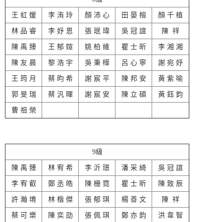
王 虹 媛
李 洧 玲
顏 沛 心
田 晏 榕
顏 千 植
林 品 睿
李 妤 恩
張 珉 瑋
吳 冠 誼
陳 祥
陳 禹 臻
王 郁 媗
姚 柏 維
瞿 士 昕
李 湘 湘
陳 友 晨
黎 浩 宇
吳 秉 樺
呂 心 寧
謝 宛 妤
王 筠 月
蔡 昀 希
謝 宸 平
陳 邦 安
黃 紫 喻
郭 旻 瑞
蔡 汎 暉
謝 宸 安
陳 立 碩
黃 鈺 鈞
曹 祖 榮
9級
陳 禹 臻
林 宥 希
李 沂 璟
潘 采 綺
吳 冠 誼
李 宥 叡
鄭 丞 皓
陳 栅 霓
瞿 士 昕
陳 致 辰
許 瀚 堉
林 楷 傑
張 郁 琪
楊 善 文
陳 祥
蔡 可 樂
陳 奕 劭
張 佩 琪
鄭 亦 鈞
洪 韋 智