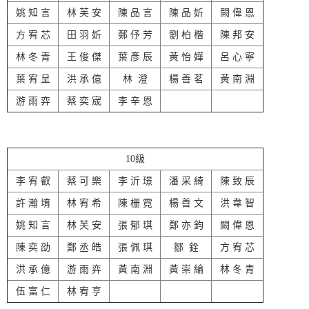
姚 知 言
林 芙 安
陳 品 言
陳 品 妡
闕 偉 恩
方 宥 芯
田 羽 妡
鄭 伃 芳
劉 柏 楷
陳 邦 安
林 冬 青
王 俊 傑
葉 彥 辰
黃 怡 嬅
呂 心 寧
葉 宥 呈
洪 承 億
林 澄
楊 善 茗
黃 南 淵
游 雨 弈
蔡 奕 宬
李 辛 恩
10級
李 宥 叡
蔡 可 樂
李 沂 璟
潘 采 綺
陳 致 辰
許 瀚 堉
林 宥 希
陳 栅 霓
楊 善 文
洪 韋 智
姚 知 言
林 芙 安
張 郁 琪
鄭 亦 鈞
闕 偉 恩
陳 奕 劭
鄭 丞 皓
張 佩 琪
鄒 銓
方 宥 芯
洪 承 億
游 雨 弈
黃 南 淵
黃 崇 綸
林 冬 青
伍 富 仁
林 宥 亨