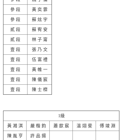
參 段
黃 奕 霏
參 段
蘇 炫 宇
貳 段
蘇 宥 安
貳 段
林 子 甯
壹 段
張 乃 文
壹 段
伍 富 禮
壹 段
黃 帷 一
壹 段
陳 儀 宸
壹 段
陳 士 榤
1級
黃 湘 淇
嚴 楷 鈞
蕭 歆 宸
溫 翊 斐
傅 竣 淵
陳 胤 亨
許 品 揚