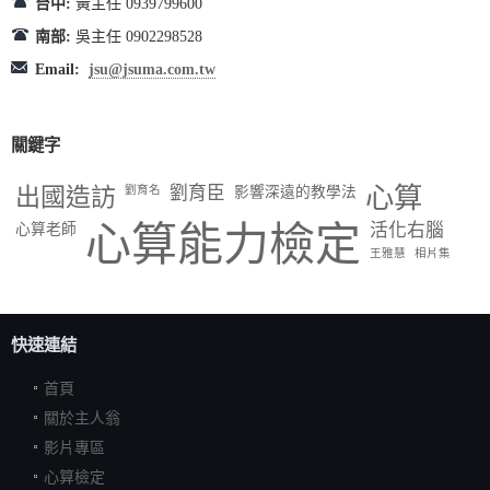
台中:
黃主任 0939799600
南部:
吳主任 0902298528
Email:
jsu@jsuma.com.tw
關鍵字
出國造訪
劉育臣
心算
劉育名
影響深遠的教學法
心算能力檢定
活化右腦
心算老師
王雅慧
相片集
快速連結
首頁
關於主人翁
影片專區
心算檢定