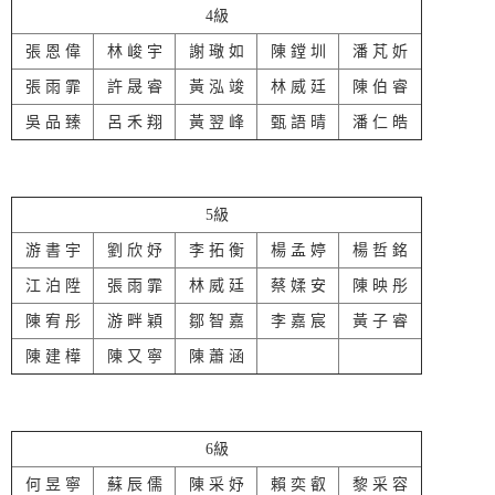
4級
張 恩 偉
林 峻 宇
謝 璥 如
陳 鏜 圳
潘 芃 妡
張 雨 霏
許 晟 睿
黃 泓 竣
林 威 廷
陳 伯 睿
吳 品 臻
呂 禾 翔
黃 翌 峰
甄 語 晴
潘 仁 皓
5級
游 書 宇
劉 欣 妤
李 拓 衡
楊 孟 婷
楊 哲 銘
江 泊 陞
張 雨 霏
林 威 廷
蔡 媃 安
陳 映 彤
陳 宥 彤
游 畔 穎
鄒 智 嘉
李 嘉 宸
黃 子 睿
陳 建 樺
陳 又 寧
陳 蕭 涵
6級
何 昱 寧
蘇 辰 儒
陳 采 妤
賴 奕 叡
黎 采 容