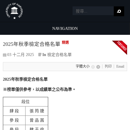
NAVIGATION
精選
2025年秋季檢定合格名單
03 十二月 2025
In
檢定合格名單
字體大小
列印
Email
2025年秋季檢定合格名單
※榜單僅供參考，以成績單之公布為準。
段位
肆 段
張 筠 婕
參 段
曾 品 茜
參 段
魏 于 倫