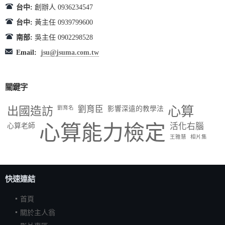
台中:
創辦人 0936234547
台中:
黃主任 0939799600
南部:
吳主任 0902298528
Email:
jsu@jsuma.com.tw
關鍵字
出國造訪
劉育臣
心算
劉育名
影響深遠的教學法
心算能力檢定
活化右腦
心算老師
王雅慧
相片集
快速連結
首頁
關於主人翁