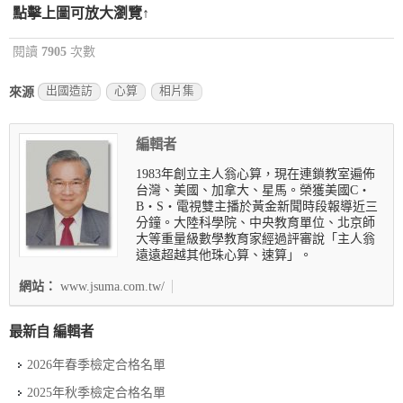
點擊上圖可放大瀏覽↑
閱讀
7905
次數
出國造訪
心算
相片集
來源
編輯者
1983年創立主人翁心算，現在連鎖教室遍佈
台灣、美國、加拿大、星馬。榮獲美國C‧
B‧S‧電視雙主播於黃金新聞時段報導近三
分鐘。大陸科學院、中央教育單位、北京師
大等重量級數學教育家經過評審說「主人翁
遠遠超越其他珠心算、速算」。
網站：
www.jsuma.com.tw/
最新自 編輯者
2026年春季檢定合格名單
2025年秋季檢定合格名單