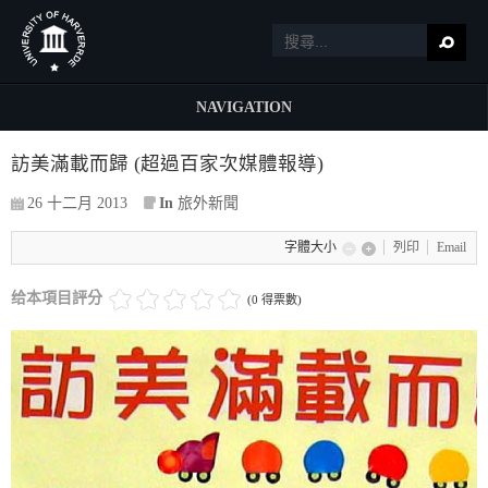
NAVIGATION
訪美滿載而歸 (超過百家次媒體報導)
26 十二月 2013
In
旅外新聞
字體大小
列印
Email
给本項目評分
(0 得票數)