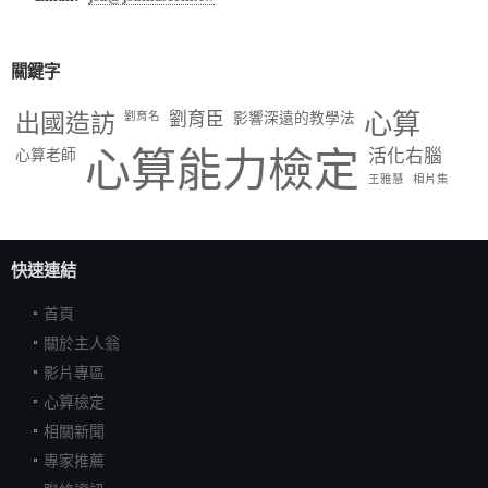
關鍵字
出國造訪
劉育臣
心算
劉育名
影響深遠的教學法
心算能力檢定
活化右腦
心算老師
王雅慧
相片集
快速連結
首頁
關於主人翁
影片專區
心算檢定
相關新聞
專家推薦