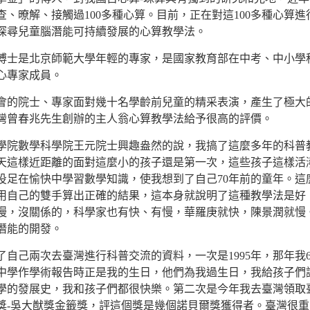
查、暸解、接觸過100多種心算。目前，正在對這100多種心算進
探尋兒童腦潛能可持續發展的心算教學法。
是北京師範大學年輕的專家，是國家教育部在中考、中小學
心專家成員。
院士、專家面對幾十名學齡前兒童的精采表演，產生了極大
灣曾春兆先生創辦的主人翁心算教學法給予很高的評價。
數學科學院王元院士興趣盎然的說，我搞了這麼多年的科普
天這樣近距離的面對這麼小的孩子還是第一次，這些孩子這樣活
投足在愉快中學習數學知識，使我想到了自己70年前的童年。這
用自己的雙手算出正確的結果，這本身就說明了這種教學法是好
慢，沒關係的，科學家也有快、有慢，華羅庚就快，陳景潤就慢
潛能的開發。
己兩次去臺灣進行科普交流的資料，一次是1995年，那年我6
中學作學術報告時正是我的生日，他們為我過生日，我給孩子們
學的發展史，我和孩子們都很快樂。第二次是今年我去臺灣領取
獎-吳大猷獎金籤獎，評這個獎是幾個諾貝爾獎獲得者。臺灣很重