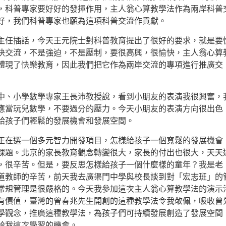
，科普專家要好好的發揮作用，主人翁心算教學法作為兩岸科普
好，我們科普專家也願為這項科普交流作貢獻。
插話，今天王元院士對科普教育提出了很好的要求，就是要
快交流，不是強迫，不是壓制，要很高興，很愉快，主人翁心算
體現了快樂教育，因此我們把它作為兩岸交流的專項進行推廣交
小學數學專家王長沛教授說，看到小朋友的表演我很興奮，
應當玩兒數學，不要過分的壓力。今天小朋友的表演方向很出色
給孩子們輕鬆的發展機會和發展空間。
選一個多元智力開發項目，怎樣給孩子一個寬鬆的發展機會
課題。北京的家長教育觀念轉變很大，家長的付出也很大，天天
，很辛苦。但是，要反思怎樣給孩子一個什麼樣的童年？我是老
道教師的辛苦，前天我去廣渠門中學與校長談到對「宏志班」的
常規管理是很嚴格的。今天我參加這次主人翁心算教學法的演示
有價值，臺灣的曾春兆先生開創的這種教學法令我敬佩，吸收曾
學觀念，推廣這種教學法，為孩子們可持續發展創造了發展空間
給我這次學習的機會。