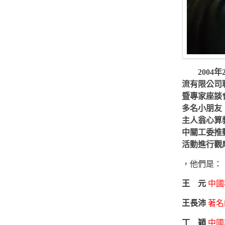
2004年
流有限公司
暨專家座談
多名小朋友
主人翁心算
中關工委推
活動進行觀
，他們是：
王 元
中國
王長沛
著名
丁 穎
中國