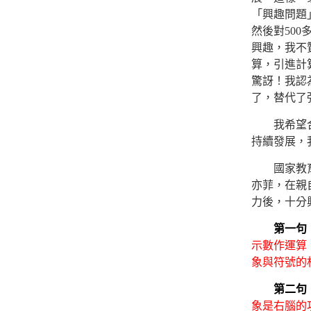
「興趣問題
然後對50
興趣，我不
算，引進計
驚訝！我認
了，替代了
我希望合作
持續發展，
國家教育部
亦菲，在親
力後，十分
第一句
示數作運算
象與符號的
第二句
象是右腦的