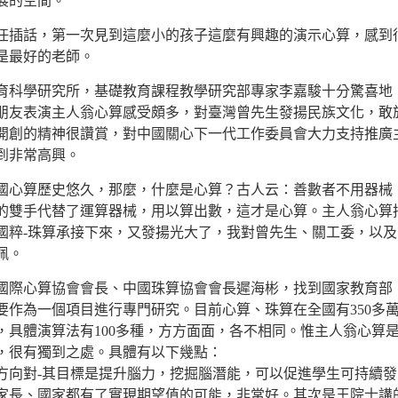
展的空間。
話，第一次見到這麼小的孩子這麼有興趣的演示心算，感到
是最好的老師。
學研究所，基礎教育課程教學研究部專家李嘉駿十分驚喜地
朋友表演主人翁心算感受頗多，對臺灣曾先生發揚民族文化，敢
開創的精神很讚賞，對中國關心下一代工作委員會大力支持推廣
到非常高興。
算歷史悠久，那麼，什麼是心算？古人云：善數者不用器械
的雙手代替了運算器械，用以算出數，這才是心算。主人翁心算
國粹-珠算承接下來，又發揚光大了，我對曾先生、關工委，以及
佩。
心算協會會長、中國珠算協會會長遲海彬，找到國家教育部
要作為一個項目進行專門研究。目前心算、珠算在全國有350多
，具體演算法有100多種，方方面面，各不相同。惟主人翁心算
，很有獨到之處。具體有以下幾點：
對-其目標是提升腦力，挖掘腦潛能，可以促進學生可持續發
家長、國家都有了實現期望值的可能，非常好。其次是王院士講