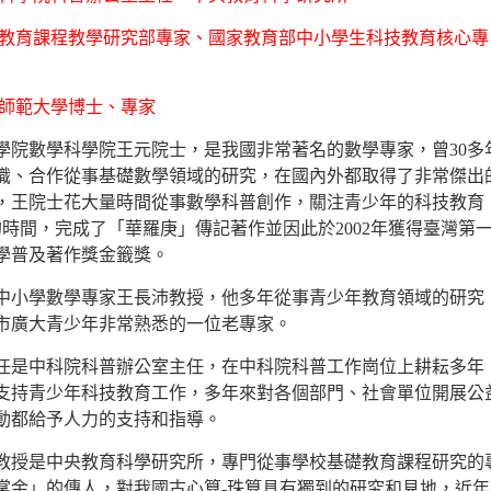
教育課程教學研究部專家、國家教育部中小學生科技教育核心專
師範大學博士、專家
數學科學院王元院士，是我國非常著名的數學專家，曾30多
識、合作從事基礎數學領域的研究，在國內外都取得了非常傑出
，王院士花大量時間從事數學科普創作，關注青少年的科技教育
的時間，完成了「華羅庚」傳記著作並因此於2002年獲得臺灣第
學普及著作獎金籤獎。
學數學專家王長沛教授，他多年從事青少年教育領域的研究
市廣大青少年非常熟悉的一位老專家。
中科院科普辦公室主任，在中科院科普工作崗位上耕耘多年
支持青少年科技教育工作，多年來對各個部門、社會單位開展公
動都給予人力的支持和指導。
是中央教育科學研究所，專門從事學校基礎教育課程研究的
掌金」的傳人，對我國古心算-珠算具有獨到的研究和見地，近年