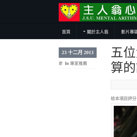
首頁
關於主人翁
影片專
五位
23 十二月 2013
算的
In
專家推薦
给本項目評分