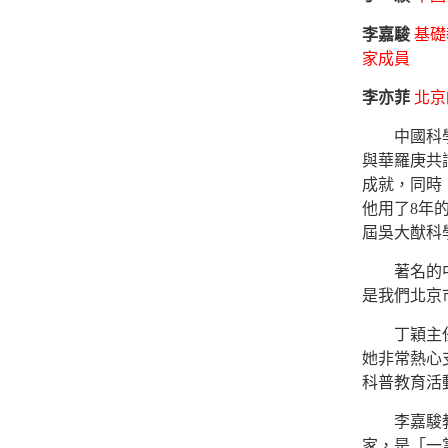
李嘉駿
基礎
家成員
李亦菲
北京
中國科學院
與華羅庚共
成就，同時
他用了8年
屆吳大猷科
著名的中小
是我們北京
丁穎主任是
她非常熱心
科普教育活
李嘉駿教授
家，是「一