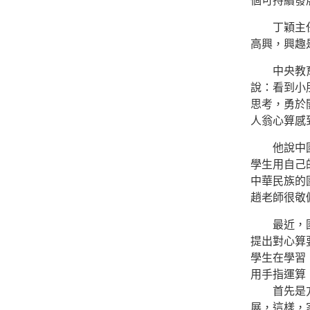
個可持續發
丁穎主任插
高興，興趣
中央教育科
說：看到小
思考，勇於
人翁心算感
他說中國心
學生用自己
中華民族的
趙老師很敬
最近，國際
提出對心算
學生在學習
用手指運算
首先是方向
展，這樣，