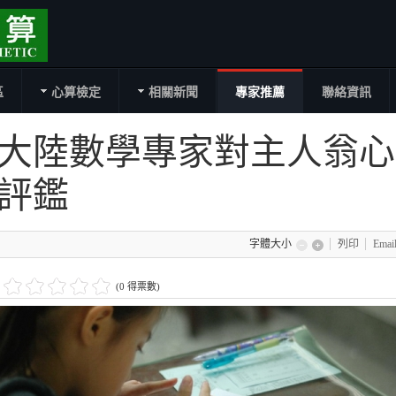
區
心算檢定
相關新聞
專家推薦
聯絡資訊
大陸數學專家對主人翁心
評鑑
字體大小
列印
Emai
(0 得票數)