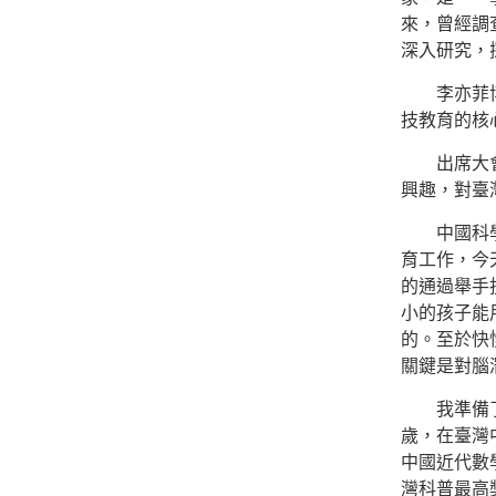
來，曾經調
深入研究，
李亦菲博士
技教育的核
出席大會的
興趣，對臺
中國科學院
育工作，今
的通過舉手
小的孩子能
的。至於快
關鍵是對腦
我準備了自
歲，在臺灣
中國近代數
灣科普最高