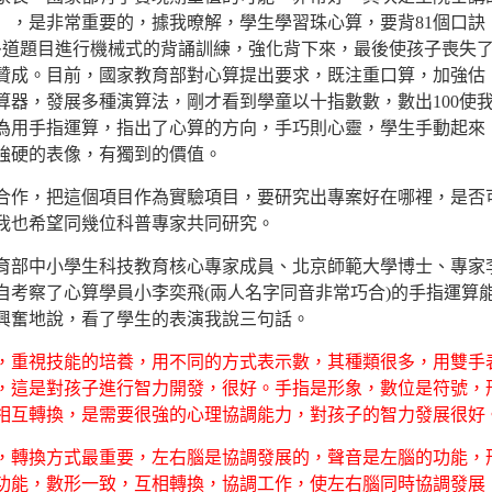
」，是非常重要的，據我暸解，學生學習珠心算，要背81個口訣
0多道題目進行機械式的背誦訓練，強化背下來，最後使孩子喪失
贊成。目前，國家教育部對心算提出要求，既注重口算，加強估
算器，發展多種演算法，剛才看到學童以十指數數，數出100使
為用手指運算，指出了心算的方向，手巧則心靈，學生手動起來
強硬的表像，有獨到的價值。
，把這個項目作為實驗項目，要研究出專案好在哪裡，是否
我也希望同幾位科普專家共同研究。
中小學生科技教育核心專家成員、北京師範大學博士、專家
自考察了心算學員小李奕飛(兩人名字同音非常巧合)的手指運算
興奮地說，看了學生的表演我說三句話。
，重視技能的培養，用不同的方式表示數，其種類很多，用雙手
，這是對孩子進行智力開發，很好。手指是形象，數位是符號，
相互轉換，是需要很強的心理協調能力，對孩子的智力發展很好
，轉換方式最重要，左右腦是協調發展的，聲音是左腦的功能，
功能，數形一致，互相轉換，協調工作，使左右腦同時協調發展