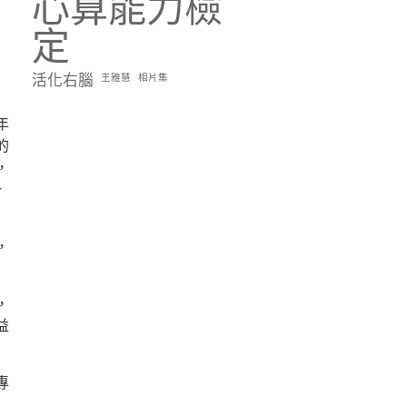
心算能力檢
定
活化右腦
王雅慧
相片集
年
的
，
一
，
，
益
專