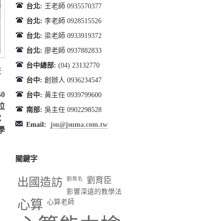
台北:
王老師 0935570377
台北:
李老師 0928515526
台北:
梁老師 0933919372
台北:
廖老師 0937882833
台中總部:
(04) 23132770
交
台中:
創辦人 0936234547
0
台中:
黃主任 0939799600
位
南部:
吳主任 0902298528
就
Email:
jsu@jsuma.com.tw
學
關鍵字
出國造訪
劉育臣
劉育名
影響深遠的教學法
心算
心算老師