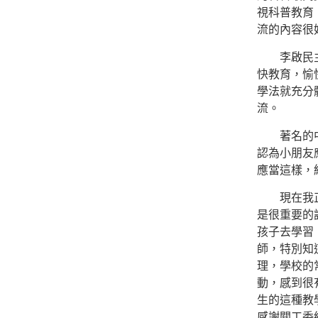
視科普教育
流的內容很
李啟民主任
快教育，愉
學法就充分
流。
著名的中、
認為小朋友
應當這樣，
現在我正在
是很重要的
孩子去學習
師，特別知
理，學校的
動，感到很
生的這種教
感謝關工委