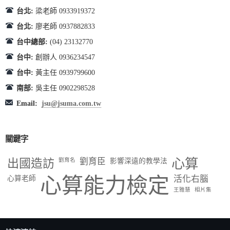
台北:
梁老師 0933919372
台北:
廖老師 0937882833
台中總部:
(04) 23132770
台中:
創辦人 0936234547
台中:
黃主任 0939799600
南部:
吳主任 0902298528
Email:
jsu@jsuma.com.tw
關鍵字
出國造訪
劉育臣
心算
劉育名
影響深遠的教學法
心算能力檢定
活化右腦
心算老師
王雅慧
相片集