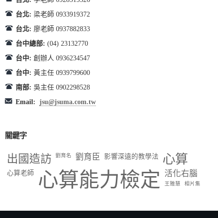
台北:
梁老師 0933919372
台北:
廖老師 0937882833
台中總部:
(04) 23132770
台中:
創辦人 0936234547
台中:
黃主任 0939799600
南部:
吳主任 0902298528
Email:
jsu@jsuma.com.tw
關鍵字
出國造訪
劉育臣
心算
劉育名
影響深遠的教學法
心算能力檢定
活化右腦
心算老師
王雅慧
相片集