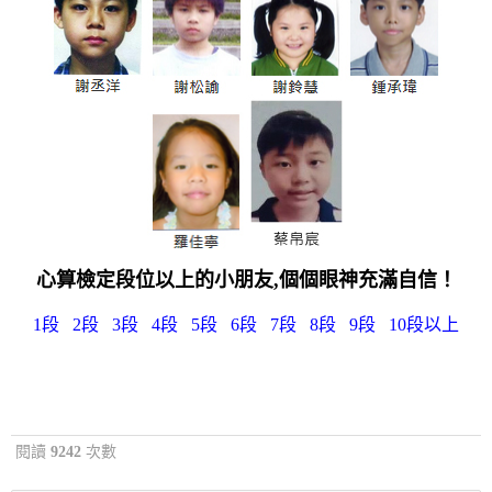
心算檢定段位以上的小朋友,個個眼神充滿自信！
1段
2段
3段
4段
5段
6段
7段
8段
9段
10段以上
閱讀
9242
次數