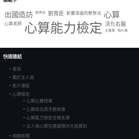
出國造訪
劉育臣
心算
劉育名
影響深遠的教學法
心算能力檢定
活化右腦
心算老師
王雅慧
相片集
快速連結
首頁
關於主人翁
影片專區
心算檢定
心算比賽榜單
心算段位高手群英會
心算能力檢定合格名單
主人翁心算在美國德州大放異彩
相關新聞