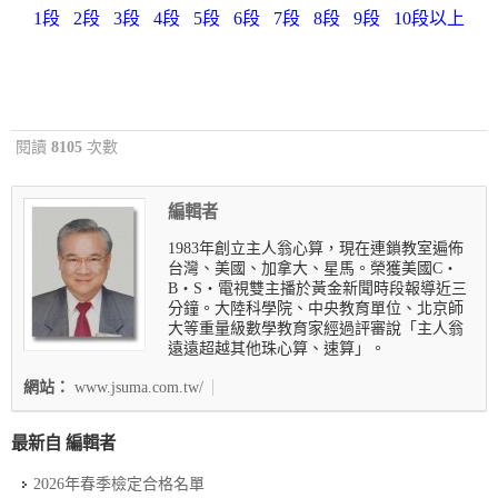
1段
2段
3段
4段
5段
6段
7段
8段
9段
10段以上
閱讀
8105
次數
編輯者
1983年創立主人翁心算，現在連鎖教室遍佈
台灣、美國、加拿大、星馬。榮獲美國C‧
B‧S‧電視雙主播於黃金新聞時段報導近三
分鐘。大陸科學院、中央教育單位、北京師
大等重量級數學教育家經過評審說「主人翁
遠遠超越其他珠心算、速算」。
網站：
www.jsuma.com.tw/
最新自 編輯者
2026年春季檢定合格名單