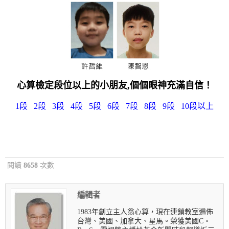
心算檢定段位以上的小朋友,個個眼神充滿自信！
1段
2段
3段
4段
5段
6段
7段
8段
9段
10段以上
閱讀
8658
次數
編輯者
1983年創立主人翁心算，現在連鎖教室遍佈
台灣、美國、加拿大、星馬。榮獲美國C‧