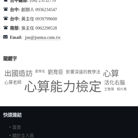
台中總部:
(04) 23132770
台中:
創辦人 0936234547
台中:
黃主任 0939799600
南部:
吳主任 0902298528
Email:
jsu@jsuma.com.tw
關鍵字
出國造訪
劉育臣
心算
劉育名
影響深遠的教學法
心算能力檢定
活化右腦
心算老師
王雅慧
相片集
快速連結
首頁
關於主人翁