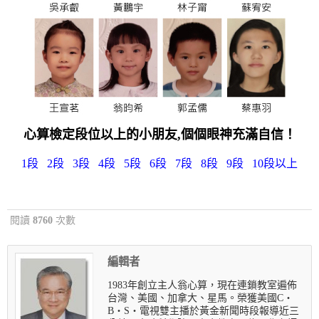
心算檢定段位以上的小朋友,個個眼神充滿自信！
1段
2段
3段
4段
5段
6段
7段
8段
9段
10段以上
閱讀
8760
次數
編輯者
1983年創立主人翁心算，現在連鎖教室遍佈
台灣、美國、加拿大、星馬。榮獲美國C‧
B‧S‧電視雙主播於黃金新聞時段報導近三