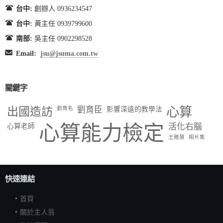
台中:
創辦人 0936234547
台中:
黃主任 0939799600
南部:
吳主任 0902298528
Email:
jsu@jsuma.com.tw
關鍵字
出國造訪
劉育臣
心算
劉育名
影響深遠的教學法
心算能力檢定
活化右腦
心算老師
王雅慧
相片集
快速連結
首頁
關於主人翁