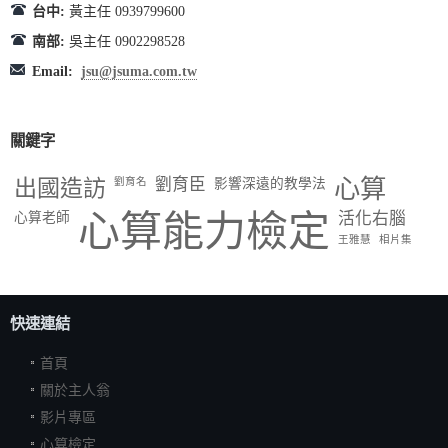
台中:
黃主任 0939799600
南部:
吳主任 0902298528
Email:
jsu@jsuma.com.tw
關鍵字
出國造訪
劉育臣
心算
劉育名
影響深遠的教學法
心算能力檢定
活化右腦
心算老師
王雅慧
相片集
快速連結
首頁
關於主人翁
影片專區
心算檢定