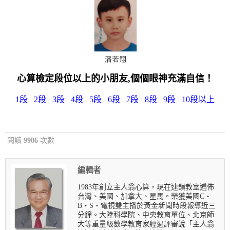
心算檢定段位以上的小朋友,個個眼神充滿自信！
1段
2段
3段
4段
5段
6段
7段
8段
9段
10段以上
閱讀
9986
次數
編輯者
1983年創立主人翁心算，現在連鎖教室遍佈
台灣、美國、加拿大、星馬。榮獲美國C‧
B‧S‧電視雙主播於黃金新聞時段報導近三
分鐘。大陸科學院、中央教育單位、北京師
大等重量級數學教育家經過評審說「主人翁