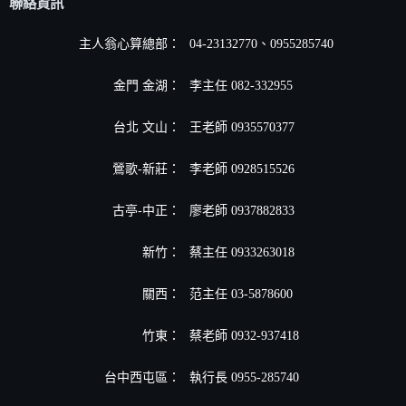
聯絡資訊
主人翁心算總部：
04-23132770、0955285740
金門 金湖：
李主任 082-332955
台北 文山：
王老師 0935570377
鶯歌-新莊：
李老師 0928515526
古亭-中正：
廖老師 0937882833
新竹：
蔡主任 0933263018
關西：
范主任 03-5878600
竹東：
蔡老師 0932-937418
台中西屯區：
執行長 0955-285740