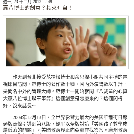
週一, 23 十二月 2013 22:49
贏八博士的創意？其來有自！
昨天到台北接受范揚松博士和余思嫻小姐共同主持的電
視節目訪問。范博士的著作數十種，國內外演講數以千計，
是聞名中外的管理大師。范博士一開始就問『八歲童的心算
大贏八位博士聯軍筆算』這個創意是怎麼來的？這個問得
好，說來話長～
2004年12月13日，全世界影響力最大的美國華爾街日報
頭版頭條引導到第八版，幾乎以全版討論「美國孩子數學成
績低落的問題」，美國教育界正向亞洲尋找答案。麻州教育