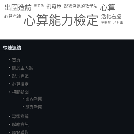
出國造訪
劉育臣
心算
劉育名
影響深遠的教學法
心算能力檢定
活化右腦
心算老師
王雅慧
相片集
快速連結
首頁
關於主人翁
影片專區
心算檢定
相關新聞
國內新聞
旅外新聞
專家推薦
聯絡資訊
網站導覽