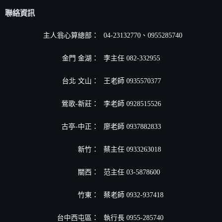
聯絡資訊
主人翁心算總部：
04-23132770、0955285740
金門 金湖：
李主任 082-332955
台北 文山：
王老師 0935570377
鶯歌-新莊：
李老師 0928515526
古亭-中正：
廖老師 0937882833
新竹：
蔡主任 0933263018
關西：
范主任 03-5878600
竹東：
蔡老師 0932-937418
台中西屯區：
執行長 0955-285740