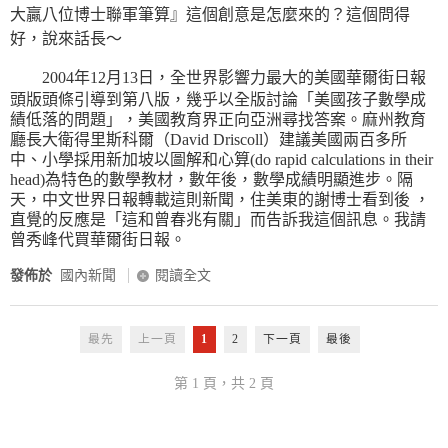
大贏八位博士聯軍筆算』這個創意是怎麼來的？這個問得
好，說來話長～
2004年12月13日，全世界影響力最大的美國華爾街日報
頭版頭條引導到第八版，幾乎以全版討論「美國孩子數學成
績低落的問題」，美國教育界正向亞洲尋找答案。麻州教育
廳長大衛得里斯科爾（David Driscoll）建議美國兩百多所
中、小學採用新加坡以圖解和心算(do rapid calculations in their
head)為特色的數學教材，數年後，數學成績明顯進步。隔
天，中文世界日報轉載這則新聞，住美東的謝博士看到後 ，
直覺的反應是「這和曾春兆有關」而告訴我這個訊息。我請
曾秀峰代買華爾街日報。
發佈於
國內新聞
閱讀全文
最先
上一頁
1
2
下一頁
最後
第 1 頁，共 2 頁