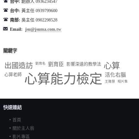
台中:
創辦人 0936234547
台中:
黃主任 0939799600
南部:
吳主任 0902298528
Email:
jsu@jsuma.com.tw
關鍵字
出國造訪
劉育臣
心算
劉育名
影響深遠的教學法
心算能力檢定
活化右腦
心算老師
王雅慧
相片集
快速連結
首頁
關於主人翁
影片專區