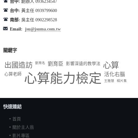
台中:
創辦人 0936234547
台中:
黃主任 0939799600
南部:
吳主任 0902298528
Email:
jsu@jsuma.com.tw
關鍵字
出國造訪
劉育臣
心算
劉育名
影響深遠的教學法
心算能力檢定
活化右腦
心算老師
王雅慧
相片集
快速連結
首頁
關於主人翁
影片專區