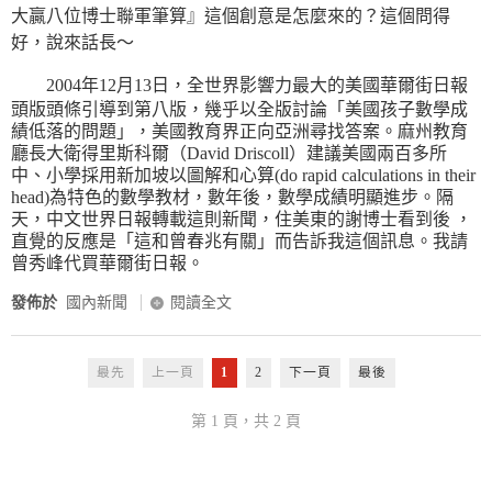
大贏八位博士聯軍筆算』這個創意是怎麼來的？這個問得
好，說來話長～
2004年12月13日，全世界影響力最大的美國華爾街日報
頭版頭條引導到第八版，幾乎以全版討論「美國孩子數學成
績低落的問題」，美國教育界正向亞洲尋找答案。麻州教育
廳長大衛得里斯科爾（David Driscoll）建議美國兩百多所
中、小學採用新加坡以圖解和心算(do rapid calculations in their
head)為特色的數學教材，數年後，數學成績明顯進步。隔
天，中文世界日報轉載這則新聞，住美東的謝博士看到後 ，
直覺的反應是「這和曾春兆有關」而告訴我這個訊息。我請
曾秀峰代買華爾街日報。
發佈於
國內新聞
閱讀全文
最先
上一頁
1
2
下一頁
最後
第 1 頁，共 2 頁