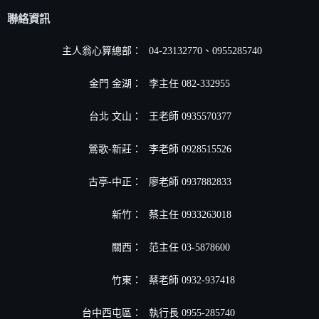
聯絡資訊
主人翁心算總部：
04-23132770、0955285740
金門 金湖：
李主任 082-332955
台北 文山：
王老師 0935570377
鶯歌-新莊：
李老師 0928515526
古亭-中正：
廖老師 0937882833
新竹：
蔡主任 0933263018
關西：
范主任 03-5878600
竹東：
蔡老師 0932-937418
台中西屯區：
執行長 0955-285740