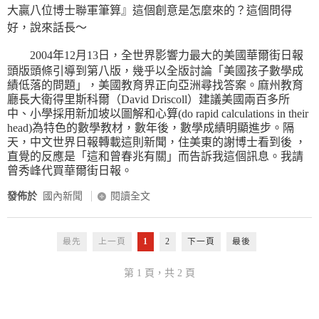
大贏八位博士聯軍筆算』這個創意是怎麼來的？這個問得
好，說來話長～
2004年12月13日，全世界影響力最大的美國華爾街日報
頭版頭條引導到第八版，幾乎以全版討論「美國孩子數學成
績低落的問題」，美國教育界正向亞洲尋找答案。麻州教育
廳長大衛得里斯科爾（David Driscoll）建議美國兩百多所
中、小學採用新加坡以圖解和心算(do rapid calculations in their
head)為特色的數學教材，數年後，數學成績明顯進步。隔
天，中文世界日報轉載這則新聞，住美東的謝博士看到後 ，
直覺的反應是「這和曾春兆有關」而告訴我這個訊息。我請
曾秀峰代買華爾街日報。
發佈於
國內新聞
閱讀全文
最先
上一頁
1
2
下一頁
最後
第 1 頁，共 2 頁