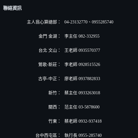
聯絡資訊
主人翁心算總部：
04-23132770、0955285740
金門 金湖：
李主任 082-332955
台北 文山：
王老師 0935570377
鶯歌-新莊：
李老師 0928515526
古亭-中正：
廖老師 0937882833
新竹：
蔡主任 0933263018
關西：
范主任 03-5878600
竹東：
蔡老師 0932-937418
台中西屯區：
執行長 0955-285740