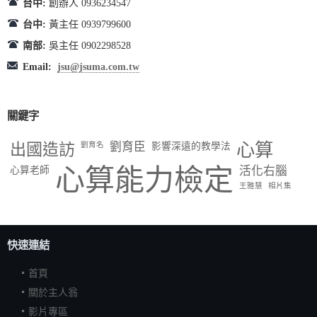
台中:
創辦人 0936234547
台中:
黃主任 0939799600
南部:
吳主任 0902298528
Email:
jsu@jsuma.com.tw
關鍵字
出國造訪
劉育臣
心算
劉育名
影響深遠的教學法
心算能力檢定
活化右腦
心算老師
王雅慧
相片集
快速連結
首頁
關於主人翁
影片專區