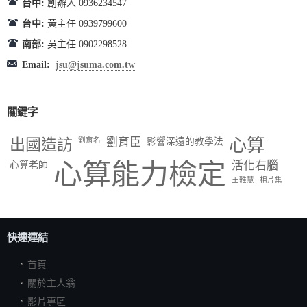
台中:
創辦人 0936234547
台中:
黃主任 0939799600
南部:
吳主任 0902298528
Email:
jsu@jsuma.com.tw
關鍵字
出國造訪
劉育臣
心算
劉育名
影響深遠的教學法
心算能力檢定
活化右腦
心算老師
王雅慧
相片集
快速連結
首頁
關於主人翁
影片專區