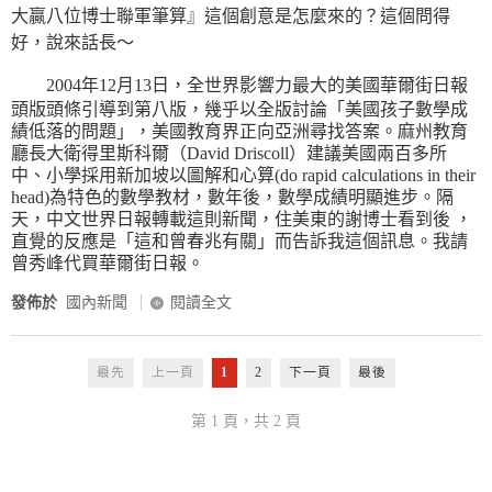
大贏八位博士聯軍筆算』這個創意是怎麼來的？這個問得
好，說來話長～
2004年12月13日，全世界影響力最大的美國華爾街日報
頭版頭條引導到第八版，幾乎以全版討論「美國孩子數學成
績低落的問題」，美國教育界正向亞洲尋找答案。麻州教育
廳長大衛得里斯科爾（David Driscoll）建議美國兩百多所
中、小學採用新加坡以圖解和心算(do rapid calculations in their
head)為特色的數學教材，數年後，數學成績明顯進步。隔
天，中文世界日報轉載這則新聞，住美東的謝博士看到後 ，
直覺的反應是「這和曾春兆有關」而告訴我這個訊息。我請
曾秀峰代買華爾街日報。
發佈於
國內新聞
閱讀全文
最先
上一頁
1
2
下一頁
最後
第 1 頁，共 2 頁