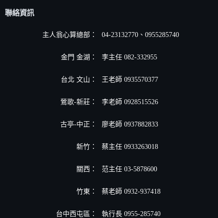
聯絡資訊
主人翁心算總部：
04-23132770、0955285740
金門 金湖：
李主任 082-332955
台北 文山：
王老師 0935570377
鶯歌-新莊：
李老師 0928515526
古亭-中正：
廖老師 0937882833
新竹：
蔡主任 0933263018
關西：
范主任 03-5878600
竹東：
蔡老師 0932-937418
台中西屯區：
執行長 0955-285740