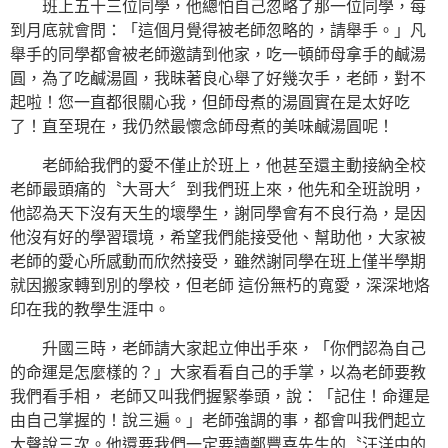
班上五十三位同學，他總怕自己忽略了那一位同學，每
到月底就會問：「這個月覺得被老師忽略的，請舉手。」凡
舉手的同學都會被老師邀請到他家，吃一頓師母拿手的鹹湯
圓，為了吃鹹湯圓，我昧著良心舉了好幾次手，老師，對不
起啦！您一直都很關心我，但師母煮的湯圓實在是太好吃
了！直至現在，我仍然最懷念師母煮的美味鹹湯圓呢！
老師給我們的愛不僅止於班上，他甚至還主動接納全校
老師最頭痛的〝大哥大〞到我們班上來，他先和全班說明，
他認為天下沒有天生的壞學生，謝同學會有不良行為，是因
他沒有好的學習環境，希望我們能接受他、幫助他，大家被
老師的愛心所感動而欣然接受，雖然謝同學在班上僅半學期
就因搬家轉到別的學校，但老師 這份無朽的寬愛，深深地烙
印在我的教學生涯中。
升國三時，老師請大家起立伸出手來，「你們認為自己
的命運是怎麼樣的？」大家看看自己的手掌，以為老師要教
我們看手相， 老師又叫我們握緊拳頭，說：「記住！命運是
由自己掌握的！說三遍。」老師強調的事，都會叫我們起立
大聲說三次。他還要我們一定要讀鄭豐喜先生的〝汪洋中的