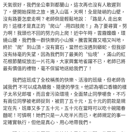
天氣很好，我們坐公車到都蘭山，這次再也沒有人敢遲到
了，便開始探險之旅。進入山區，天啊！全是陡峭的山壁，
沒有路要怎麼走啊？老師倒是輕鬆地說：「路是人 走出來
的！這樣才是真正的〝爬山〞-用四肢爬！」為了要尋寶，努
力啊！我頭也不回的努力向上爬！近中午時，雲霧嬝嬝，環
繞山腰，我們像一群快樂的小山猴，騰雲駕霧又唱又叫地，
終於〝爬〞到山頂，沒有寶石，當然也沒遇到蟒蛇，但我卻
沒有絲毫的失望，因為我們到了最美的〝仙境〞，滿山的紅
花根節蘭綻放出一片花海，大家興奮地雀躍不已，老師已將
最有價值的禮物，毫不保留地送給我們了！
我們這班成了全校稱羨的快樂、活潑的班級，但老師告
誡我們 不可以成為驕傲、隨便的學生。他認為嚼口香糖的樣
子太吊兒郎噹，而且會污染環境，全面禁止同學嚼食，不巧
有兩位同學被老師捉到，被罰了五十元，五十元的罰款是規
定在先，班庫又多了五十元，五十元在當時可以吃十碗陽春
麵呢！可憐啊！她們只是一人吃半片而已，老師規定的事一
定確實執行，但他是真心、用心地帶我們。