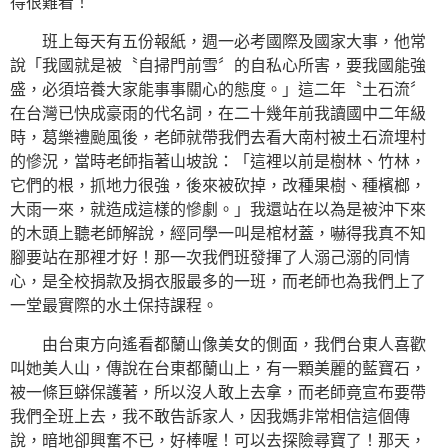
得很難看！
班上每天有五份報紙，週一必考國際及國家大事，他常
說「我國就是被〝自掃門前雪〞的自私心所害，要我國能強
盛，必須培養大家能事事關心的態度。」這二年〝土石流〞
在台灣已快成豪雨的代名詞，在二十幾年前我讀國中二年級
時，葛樂禮颱風後，老師就帶我們去看大南村被土石流埋村
的慘況，當時老師指著山坡說：「這裡以前是樹林、竹林，
它們的根，抓地力很強，後來被砍掉，改種果樹、種檳榔，
大雨一來，就造成這樣的慘劇。」我還站在以為是被沖下來
的木頭上聽老師解說，經同學一叫是棺材蓋，嚇得我真不知
腳要站在那裡才好！那一次我們班發揮了人溺己溺的同情
心，是全校捐款及捐衣服最多的一班，而老師也為我們上了
一堂最實際的水土保持課程。
由台東方向遙看都蘭山像美女的側面，我們台東人喜歡
叫她美人山，傳說在台東都蘭山上，有一顆美麗的藍寶石，
被一條巨蟒保護著，所以沒人敢上去拿，而老師竟宣布要帶
我們全班上去，我不敢告訴家人，因我媽非常相信這個傳
說，暗地卻興奮不已，好棒喔！可以去探險尋寶了！那天，