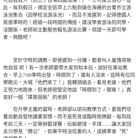
可自救救人（別忘了台灣四面環海！），三可建立信心。從
此，每到假日，規定全班早上六點到遠在海邊的台東市立游
泳池集合（因學校沒游泳池），而且不准遲到，記得德國人
是很準時的！經過一段時間的傳授，還沒學會游泳的同學，
沒關係，老師就主動幫他報名游泳比賽，保證一天即可學
會，夠酷吧！
至於守時的調教，即使遲到一分鐘，都會叫人羞愧得無
地自容 呢！有一次老師要帶大家到知本玩，說好在車站集
合，早上7:00準時出發，時間到了，還有人沒來，這時有位同
學眼尖，大喊「他們來了！」我轉頭過去，看見老遠，他們
正努力地跑來，但老師很堅定地說「時間到了，開車！」真
是好一個〝擇善固執〞的老師！
在升學主義的當時，老師卻以逆向教學方式，要我們培
養自動自發地讀書習慣，而不是死背或臨時抱佛腳，每到段
考前三天，一定舉辦籃球賽、玩躲避球、手球……讓大家回
去只想見〝周公〞，如果平時沒唸書的人，成績準會〝死〞