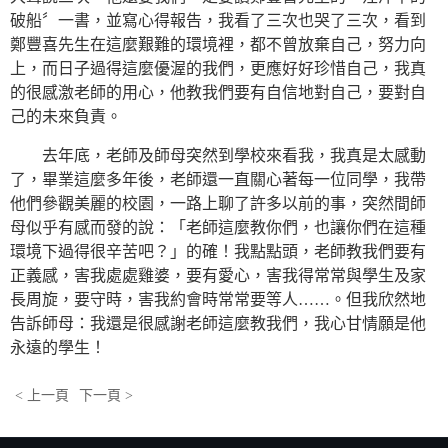
破船〞一書，並寫心得報告，我看了三次也哭了三次，看到
鄭豐喜先生在這麼艱難的環境裡，都不曾放棄自己，努力向
上，而日子過得這麼優渥的我們，更應好好珍惜自己，我真
的很感激老師的用心，他教我們要有自信地對自己，要對自
己的未來負責。
去年底，老師及師母突然到學校來看我，我真是太感動
了，畢業這麼多年後，老師還一直關心著每一位同學，我帶
他們參觀美麗的校園，一路上聊了許多以前的事，突然間師
母似乎有感而發的說：「老師這麼教你們，也讓你們在這種
環境下過得很辛苦吧？」的確！我點點頭，老師教我們要有
正義感，害我處處雞婆，要有愛心，害我得常常與學生及家
長周旋，要守時，害我約會時常常要等人……。但我欣然地
告訴師母：我還是很感謝老師這麼教我們，我心甘情願是他
永遠的學生！
< 上一頁
下一頁 >