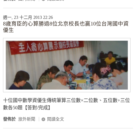
週一, 23 十二月 2013 22:26
8歲育臣的心算勝過8位北京校長也贏10位台灣國中資
優生
十位國中數學資優生傳統筆算三位數×二位數、五位數÷三位
數各50題【答對/完成】
發佈於
旅外新聞
閱讀全文