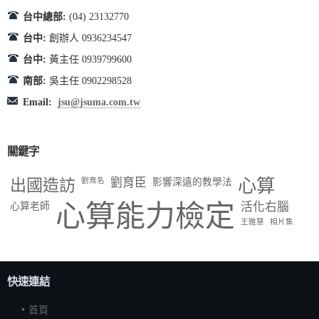
台中總部:
(04) 23132770
台中:
創辦人 0936234547
台中:
黃主任 0939799600
南部:
吳主任 0902298528
Email:
jsu@jsuma.com.tw
關鍵字
出國造訪
劉育臣
心算
劉育名
影響深遠的教學法
心算能力檢定
活化右腦
心算老師
王雅慧
相片集
快速連結
首頁