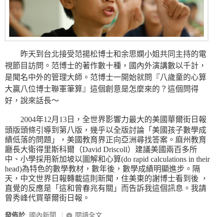
昨天到台北接受范揚松博士和余思嫻小姐共同主持的電
視節目訪問。范博士的著作數十種，國內外演講數以千計，
是聞名中外的管理大師。范博士一開始就問『八歲童的心算
大贏八位博士聯軍筆算』這個創意是怎麼來的？這個問得
好，說來話長～
2004年12月13日，全世界影響力最大的美國華爾街日報
頭版頭條引導到第八版，幾乎以全版討論「美國孩子數學成
績低落的問題」，美國教育界正向亞洲尋找答案。麻州教育
廳長大衛得里斯科爾（David Driscoll）建議美國兩百多所
中、小學採用新加坡以圖解和心算(do rapid calculations in their
head)為特色的數學教材，數年後，數學成績明顯進步。隔
天，中文世界日報轉載這則新聞，住美東的謝博士看到後 ，
直覺的反應是「這和曾春兆有關」而告訴我這個訊息。我請
曾秀峰代買華爾街日報。
發佈於
國內新聞
閱讀全文