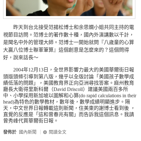
昨天到台北接受范揚松博士和余思嫻小姐共同主持的電
視節目訪問。范博士的著作數十種，國內外演講數以千計，
是聞名中外的管理大師。范博士一開始就問『八歲童的心算
大贏八位博士聯軍筆算』這個創意是怎麼來的？這個問得
好，說來話長～
2004年12月13日，全世界影響力最大的美國華爾街日報
頭版頭條引導到第八版，幾乎以全版討論「美國孩子數學成
績低落的問題」，美國教育界正向亞洲尋找答案。麻州教育
廳長大衛得里斯科爾（David Driscoll）建議美國兩百多所
中、小學採用新加坡以圖解和心算(do rapid calculations in their
head)為特色的數學教材，數年後，數學成績明顯進步。隔
天，中文世界日報轉載這則新聞，住美東的謝博士看到後 ，
直覺的反應是「這和曾春兆有關」而告訴我這個訊息。我請
曾秀峰代買華爾街日報。
發佈於
國內新聞
閱讀全文