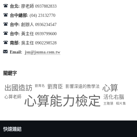
台北:
廖老師 0937882833
台中總部:
(04) 23132770
台中:
創辦人 0936234547
台中:
黃主任 0939799600
南部:
吳主任 0902298528
Email:
jsu@jsuma.com.tw
關鍵字
出國造訪
劉育臣
心算
劉育名
影響深遠的教學法
心算能力檢定
活化右腦
心算老師
王雅慧
相片集
快速連結