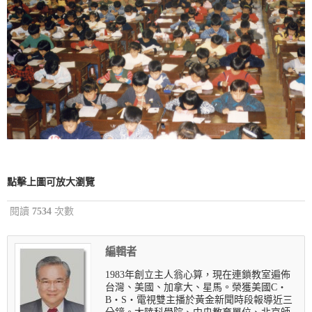
點擊上圖可放大瀏覽
閱讀
7534
次數
編輯者
1983年創立主人翁心算，現在連鎖教室遍佈
台灣、美國、加拿大、星馬。榮獲美國C‧
B‧S‧電視雙主播於黃金新聞時段報導近三