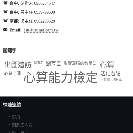
台中:
創辦人 0936234547
台中:
黃主任 0939799600
南部:
吳主任 0902298528
Email:
jsu@jsuma.com.tw
關鍵字
出國造訪
劉育臣
心算
劉育名
影響深遠的教學法
心算能力檢定
活化右腦
心算老師
王雅慧
相片集
快速連結
首頁
關於主人翁
影片專區