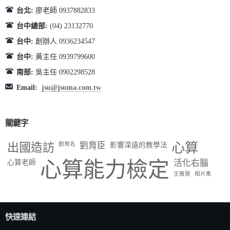
台北:
廖老師 0937882833
台中總部:
(04) 23132770
台中:
創辦人 0936234547
台中:
黃主任 0939799600
南部:
吳主任 0902298528
Email:
jsu@jsuma.com.tw
關鍵字
出國造訪
劉育臣
心算
劉育名
影響深遠的教學法
心算能力檢定
活化右腦
心算老師
王雅慧
相片集
快速連結