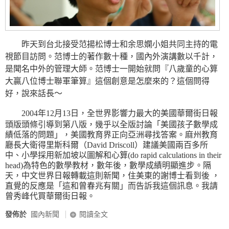
昨天到台北接受范揚松博士和余思嫻小姐共同主持的電
視節目訪問。范博士的著作數十種，國內外演講數以千計，
是聞名中外的管理大師。范博士一開始就問『八歲童的心算
大贏八位博士聯軍筆算』這個創意是怎麼來的？這個問得
好，說來話長～
2004年12月13日，全世界影響力最大的美國華爾街日報
頭版頭條引導到第八版，幾乎以全版討論「美國孩子數學成
績低落的問題」，美國教育界正向亞洲尋找答案。麻州教育
廳長大衛得里斯科爾（David Driscoll）建議美國兩百多所
中、小學採用新加坡以圖解和心算(do rapid calculations in their
head)為特色的數學教材，數年後，數學成績明顯進步。隔
天，中文世界日報轉載這則新聞，住美東的謝博士看到後 ，
直覺的反應是「這和曾春兆有關」而告訴我這個訊息。我請
曾秀峰代買華爾街日報。
發佈於
國內新聞
閱讀全文