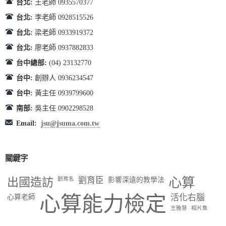
台北:
王老師 0935570377
台北:
李老師 0928515526
台北:
梁老師 0933919372
台北:
廖老師 0937882833
台中總部:
(04) 23132770
台中:
創辦人 0936234547
台中:
黃主任 0939799600
南部:
吳主任 0902298528
Email:
jsu@jsuma.com.tw
關鍵字
出國造訪
劉育臣
心算
劉育名
影響深遠的教學法
心算能力檢定
活化右腦
心算老師
王雅慧
相片集