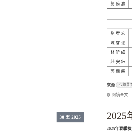
劉 侑 嘉
劉 宥 宏
陳 啓 瑞
林 昕 緯
莊 安 鈺
郭 楷 霖
心算能
來源
閱讀全文
202
30 五 2025
2025年春季