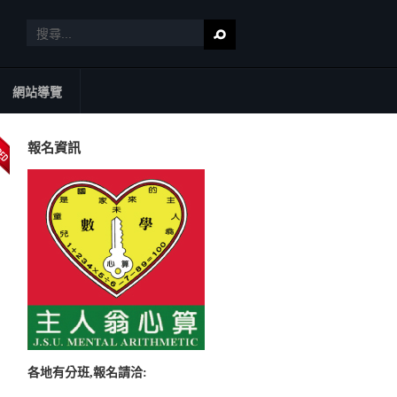
網站導覽
報名資訊
各地有分班,報名請洽: