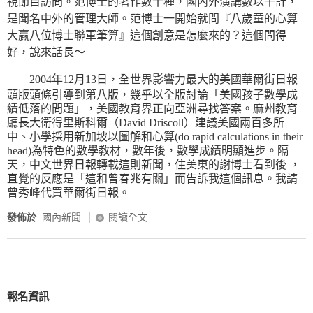
視節目訪問。范博士的著作數十種，國內外演講數以千計，
是聞名中外的管理大師。范博士一開始就問『八歲童的心算
大贏八位博士聯軍筆算』這個創意是怎麼來的？這個問得
好，說來話長～
2004年12月13日，全世界影響力最大的美國華爾街日報
頭版頭條引導到第八版，幾乎以全版討論「美國孩子數學成
績低落的問題」，美國教育界正向亞洲尋找答案。麻州教育
廳長大衛得里斯科爾（David Driscoll）建議美國兩百多所
中、小學採用新加坡以圖解和心算(do rapid calculations in their
head)為特色的數學教材，數年後，數學成績明顯進步。隔
天，中文世界日報轉載這則新聞，住美東的謝博士看到後 ，
直覺的反應是「這和曾春兆有關」而告訴我這個訊息。我請
曾秀峰代買華爾街日報。
發佈於
國內新聞
閱讀全文
報名資訊