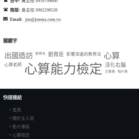
台中:
黃主任 0939799600
南部:
吳主任 0902298528
Email:
jsu@jsuma.com.tw
關鍵字
出國造訪
劉育臣
心算
劉育名
影響深遠的教學法
心算能力檢定
活化右腦
心算老師
王雅慧
相片集
快速連結
首頁
關於主人翁
影片專區
心算檢定