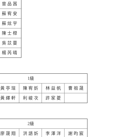
曾 品 茜
蘇 宥 安
蘇 炫 宇
陳 士 榤
吳 苡 蔓
楊 芮 晴
1級
黃 亭 瑄
陳 宥 妡
林 益 帆
曹 祖 晟
黃 繹 軒
利 峻 次
許 家 菱
2級
廖 晟 翔
洪 語 妡
李 澤 洋
謝 昀 宸