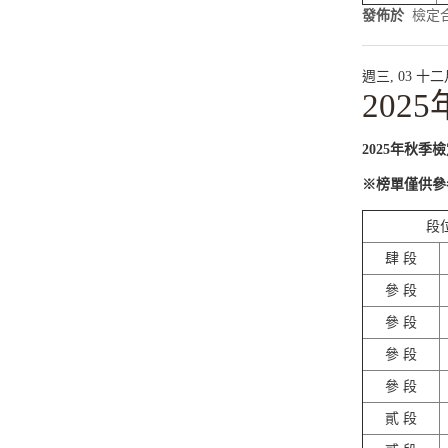
發佈於
檢定
週三, 03 十二月 
202
2025年秋季
※榜單僅供參
段
肆 段
參 段
參 段
參 段
參 段
貳 段