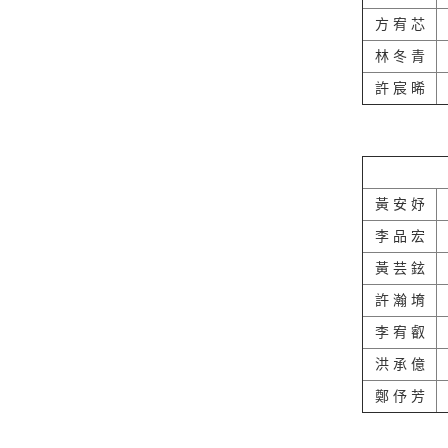
方 宥 芯
林 冬 青
許 宸 晞
黃 安 妤
李 品 宏
黃 芸 鉉
許 瀚 堉
李 宥 叡
洪 承 億
鄭 伃 芳