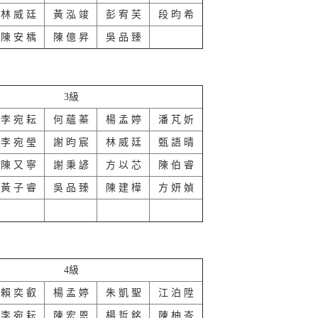
林 威 廷
黃 泓 竣
彭 宥 芙
段 昀 希
陳 安 楀
陳 億 昇
吳 品 臻
3級
李 宛 耘
何 蘊 蓁
楊 孟 婷
潘 芃 妡
李 宛 瑩
謝 昀 宸
林 威 廷
甄 語 晴
陳 又 寧
謝 秉 諺
方 以 芯
陳 伯 睿
黃 子 睿
吳 品 臻
陳 建 樺
方 妍 媜
4級
賴 奕 叡
楊 孟 婷
朱 凱 聖
江 泊 陞
李 宛 耘
陳 宏 恩
楊 哲 銘
陳 柚 岑