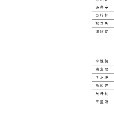
游 書 宇
吳 梓 桐
楊 善 詠
謝 欣 宜
李 悅 綺
陳 友 晨
李 洧 玲
孫 筠 婷
吳 梓 桐
王 璽 語