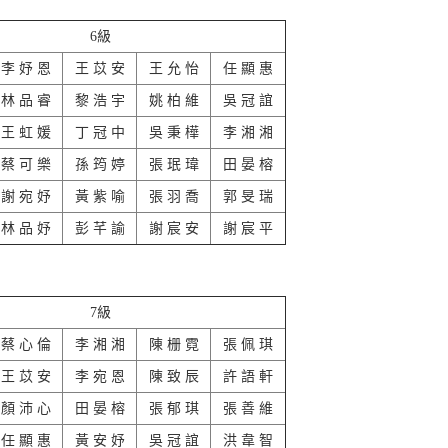
6級
李 妤 恩
王 苡 安
王 允 怡
任 顯 惠
林 品 睿
黎 浩 宇
姚 柏 維
吳 冠 誼
王 虹 媛
丁 冠 中
吳 秉 樺
李 湘 湘
蔡 可 樂
孫 筠 婷
張 珉 瑋
田 晏 榕
謝 宛 妤
黃 紫 喻
張 羽 喬
郭 旻 瑞
林 品 妤
彭 芊 諭
謝 宸 安
謝 宸 平
7級
蔡 心 倫
李 湘 湘
陳 栅 霓
張 佩 琪
王 苡 安
李 宛 恩
陳 致 辰
許 語 軒
顏 沛 心
田 晏 榕
張 郁 琪
張 善 維
任 顯 惠
黃 安 妤
吳 冠 誼
洪 韋 智