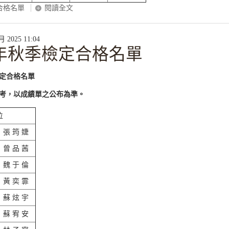
合格名單
閱讀全文
2025 11:04
5年秋季檢定合格名單
檢定合格名單
考，以成績單之公布為準。
位
張 筠 婕
曾 品 茜
魏 于 倫
黃 奕 霏
蘇 炫 宇
蘇 宥 安