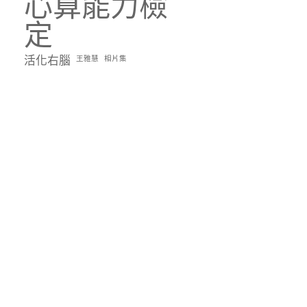
心算能力檢
定
活化右腦
王雅慧
相片集