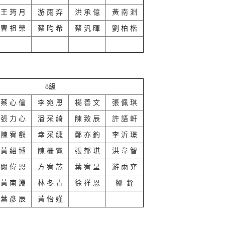
王 筠 月
游 雨 弈
洪 承 億
黃 南 淵
曹 祖 榮
蔡 昀 希
蔡 汎 暉
劉 柏 楷
8級
蔡 心 倫
李 宛 恩
楊 善 文
張 佩 琪
張 力 心
潘 采 綺
陳 致 辰
許 語 軒
陳 宥 叡
幸 采 緁
鄭 亦 鈞
李 沂 璟
黃 紹 博
陳 栅 霓
張 郁 琪
洪 韋 智
闕 偉 恩
方 宥 芯
葉 宥 呈
游 雨 弈
黃 南 淵
林 冬 青
徐 祥 恩
鄒 銓
葉 彥 辰
黃 怡 嫤