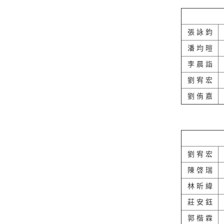
張 詠 鈞
潘 均 暟
李 晨 詣
劉 宥 宏
劉 侑 嘉
劉 宥 宏
陳 啓 瑞
林 昕 緯
莊 安 鈺
郭 楷 霖