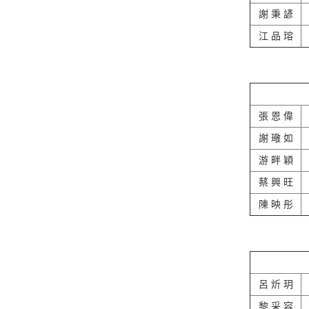
謝 秉 諺
江 品 瑢
張 恩 偉
謝 璥 如
游 畔 穎
蔡 興 旺
陳 映 彤
呂 炘 玥
黎 采 容