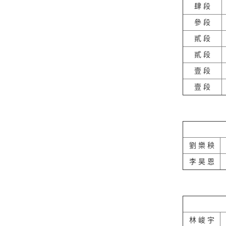
肆 段
參 段
貳 段
貳 段
壹 段
壹 段
劉 樂 秧
李 昊 恩
林 峻 宇