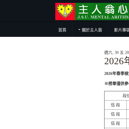
首頁
關於主人翁
影片專
週六, 30 五 202
202
2026年春季
※榜單僅供參
段
伍 段
伍 段
伍 段