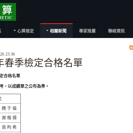
區
心算檢定
相關新聞
專家推薦
聯絡資訊
6 23:36
6年春季檢定合格名單
檢定合格名單
考，以成績單之公布為準。
位
魏 于 倫
謝 楷 揚
翁 昀 希