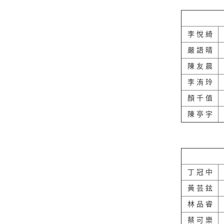
李 悅 綺
嚴 語 晴
陳 友 晨
李 洧 玲
顏 千 值
陳 亭 宇
丁 冠 中
黃 芸 鉉
林 品 睿
蔡 可 樂