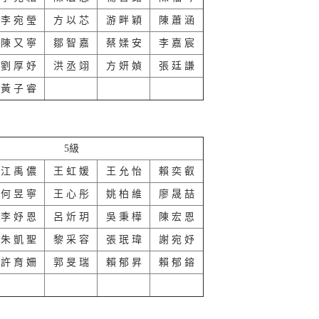
李 宛 瑩
方 以 芯
游 畔 穎
陳 蕭 涵
陳 又 寧
鄒 智 嘉
蔡 媃 安
李 嘉 宸
劉 厚 妤
洪 丞 翊
方 妍 媜
張 廷 謙
黃 子 睿
5級
江 禹 儂
王 虹 媛
王 允 怡
賴 奕 叡
何 昱 寧
王 心 彤
姚 柏 維
廖 晟 喆
李 妤 恩
呂 炘 玥
吳 秉 樺
陳 宏 恩
朱 凱 聖
黎 采 容
張 珉 瑋
謝 宛 妤
許 育 姍
郭 旻 瑞
賴 郁 昇
賴 郁 鎔