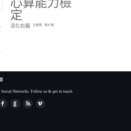
心算能力檢
定
活化右腦
王雅慧
相片集
，
群
 Social Networks. Follow us & get in touch.