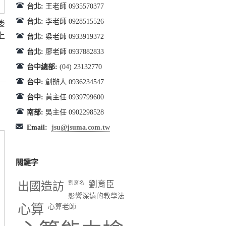
台北:
王老師 0935570377
台北:
李老師 0928515526
後
上
台北:
梁老師 0933919372
台北:
廖老師 0937882833
台中總部:
(04) 23132770
台中:
創辦人 0936234547
台中:
黃主任 0939799600
南部:
吳主任 0902298528
Email:
jsu@jsuma.com.tw
關鍵字
出國造訪
劉育臣
劉育名
影響深遠的教學法
心算
心算老師