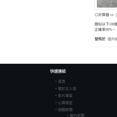
◎計算器 vs.
類似以下10
正確率99%。
發佈於
國內
快速連結
首頁
關於主人翁
影片專區
心算檢定
相關新聞
國內新聞