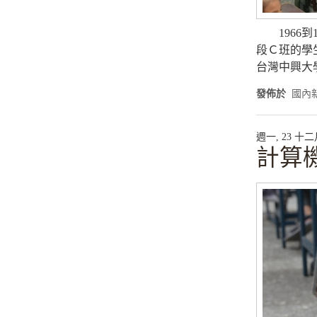
1966到
段Ｃ班的學
台灣中興大
發佈於
國內
週一, 23 十二月 
計算機