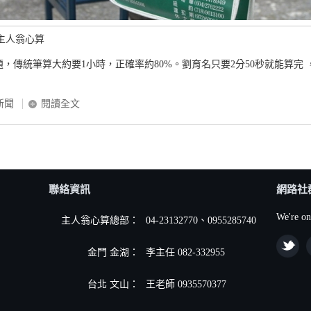
 主人翁心算
0題，傳統筆算大約要1小時，正確率約80%。劉育名只要2分50秒就能算完 
新聞
閱讀全文
聯絡資訊
網路社
We're on
主人翁心算總部：
04-23132770、0955285740
金門 金湖：
李主任 082-332955
台北 文山：
王老師 0935570377