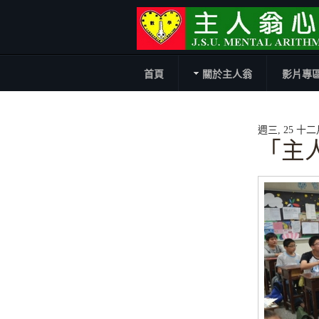
首頁
關於主人翁
影片專
週三, 25 十二月 
「主