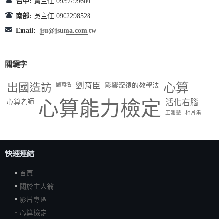
台中:
黃主任 0939799600
南部:
吳主任 0902298528
Email:
jsu@jsuma.com.tw
關鍵字
出國造訪
劉育臣
心算
劉育名
影響深遠的教學法
心算能力檢定
活化右腦
心算老師
王雅慧
相片集
快速連結
首頁
關於主人翁
影片專區
心算檢定