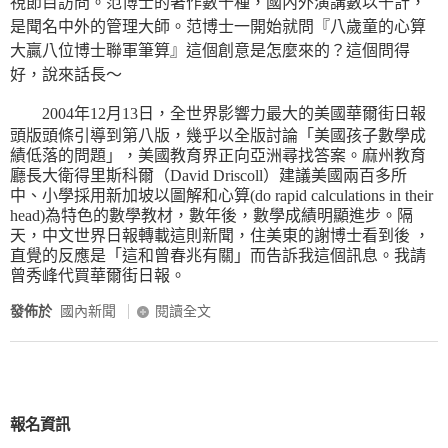
視節目訪問。范博士的著作數十種，國內外演講數以千計，
是聞名中外的管理大師。范博士一開始就問『八歲童的心算
大贏八位博士聯軍筆算』這個創意是怎麼來的？這個問得
好，說來話長～
2004年12月13日，全世界影響力最大的美國華爾街日報
頭版頭條引導到第八版，幾乎以全版討論「美國孩子數學成
績低落的問題」，美國教育界正向亞洲尋找答案。麻州教育
廳長大衛得里斯科爾（David Driscoll）建議美國兩百多所
中、小學採用新加坡以圖解和心算(do rapid calculations in their
head)為特色的數學教材，數年後，數學成績明顯進步。隔
天，中文世界日報轉載這則新聞，住美東的謝博士看到後 ，
直覺的反應是「這和曾春兆有關」而告訴我這個訊息。我請
曾秀峰代買華爾街日報。
發佈於
國內新聞
閱讀全文
報名資訊