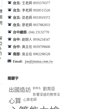
台北:
王老師 0935570377
台北:
李老師 0928515526
博
開
台北:
梁老師 0933919372
問
台北:
廖老師 0937882833
台中總部:
(04) 23132770
第
台中:
創辦人 0936234547
亞
台中:
黃主任 0939799600
多
的
南部:
吳主任 0902298528
，
Email:
jsu@jsuma.com.tw
關鍵字
出國造訪
劉育臣
劉育名
影響深遠的教學法
心算
心算老師