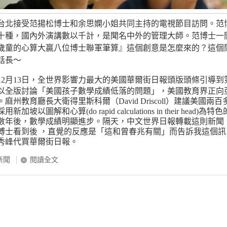
接受范揚松博士和余思嫻小姐共同主持的電視節目訪問。范
十種，國內外演講數以千計，是聞名中外的管理大師。范博士一
歲童的心算大贏八位博士聯軍筆算』這個創意是怎麼來的？這個
話長～
4年12月13日，全世界影響力最大的美國華爾街日報頭版頭條引導到
以全版討論「美國孩子數學成績低落的問題」，美國教育界正向
麻州教育廳長大衛得里斯科爾（David Driscoll）建議美國兩百
坡以圖解和心算(do rapid calculations in their head)為特色
數年後，數學成績明顯進步。隔天，中文世界日報轉載這則新聞
博士看到後 ，直覺的反應是「這和曾春兆有關」而告訴我這個訊
秀峰代買華爾街日報。
新聞
閱讀全文