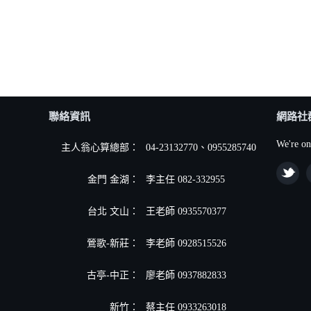
聯絡資訊
網路社
We're on
主人翁心算總部：
04-23132770、0955285740
金門 金湖：
李主任 082-332955
台北 文山：
王老師 0935570377
鶯歌-新莊：
李老師 0928515526
古亭-中正：
廖老師 0937882833
新竹：
蔡主任 0933263018