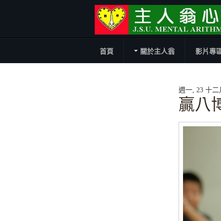
首頁
關於主人翁
影片專
週一, 23 十二月 
贏八